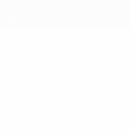
Passa
al
contenuto
principale
UEFA Futsal Champions League
HASSAN
Hassan Najafi Stat.
NAJAFI
Borås
Sommario
Nessun dato disponibile per questo giocatore