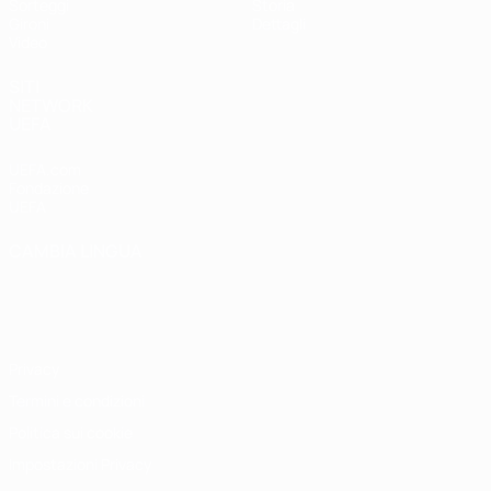
Sorteggi
Storia
Gironi
Dettagli
Video
SITI
NETWORK
UEFA
UEFA.com
Fondazione
UEFA
CAMBIA LINGUA
Italiano
English
Français
Deutsch
Русский
Español
Italiano
Português
Privacy
Termini e condizioni
Politica sui cookie
Impostazioni Privacy