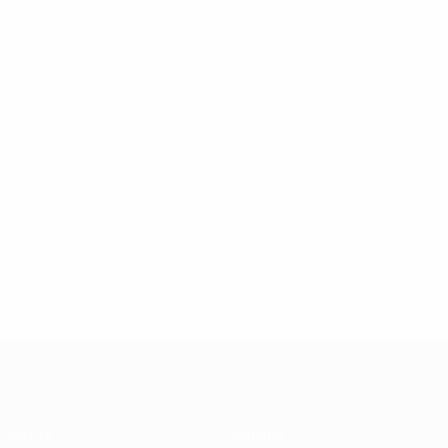
UEFA Futsal Champions League
Partite
Squadre