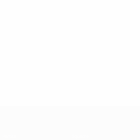
UEFA Futsal Champions League
Partite
Squadre