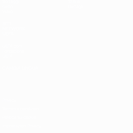
Sorteggi
Storia
Gironi
Dettagli
Video
SITI
NETWORK
UEFA
UEFA.com
Fondazione
UEFA
CAMBIA LINGUA
Italiano
English
Français
Deutsch
Русский
Español
Italiano
Português
Privacy
Termini e condizioni
Politica sui cookie
Impostazioni Privacy