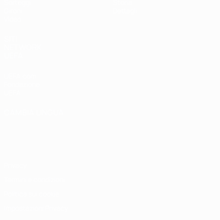
Sorteggi
Storia
Gironi
Dettagli
Video
SITI
NETWORK
UEFA
UEFA.com
Fondazione
UEFA
CAMBIA LINGUA
Italiano
English
Français
Deutsch
Русский
Español
Italiano
Português
Privacy
Termini e condizioni
Politica sui cookie
Impostazioni Privacy