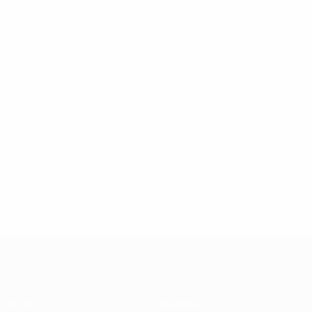
UEFA Futsal Champions League
Partite
Squadre