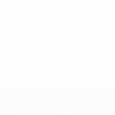
UEFA Futsal Champions League
Partite
Squadre