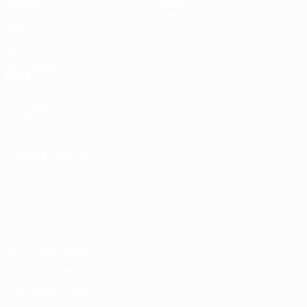
Sorteggi
Storia
Gironi
Dettagli
Video
SITI
NETWORK
UEFA
UEFA.com
Fondazione
UEFA
CAMBIA LINGUA
Italiano
English
Français
Deutsch
Русский
Español
Italiano
Português
Privacy
Termini e condizioni
Politica sui cookie
Impostazioni Privacy