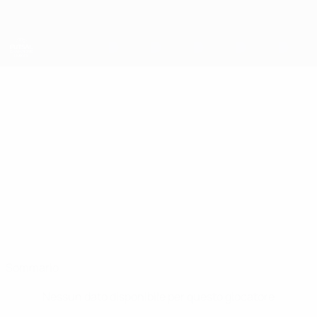
Passa
al
contenuto
principale
UEFA Futsal Champions League
BOCÃO
Bocão Stat.
Catania
Sommario
Nessun dato disponibile per questo giocatore