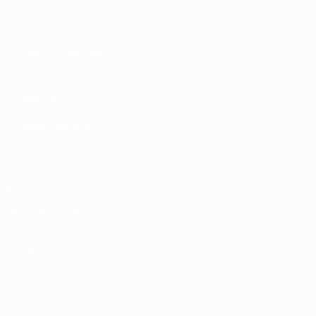
Sorteggi
Gironi
Video
SITI NETWORK UEFA
UEFA.com
Fondazione UEFA
CAMBIA LINGUA
Italiano
English
Français
Deutsch
Русский
Español
Italiano
P
Privacy
Termini e condizioni
Politica sui cookie
Impostazioni Privacy
© 1998-2026 UEFA. Tutti i diritti riservati