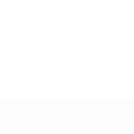
UEFA Futsal Champions League
Partite