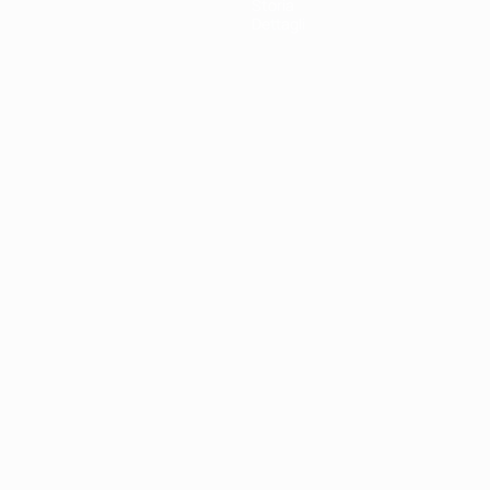
Storia
Dettagli
ortuguês