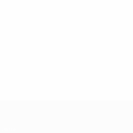
UEFA Futsal Champions League
Partite