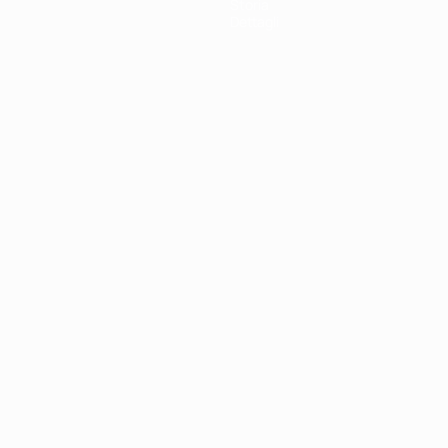
Storia
Dettagli
ortuguês