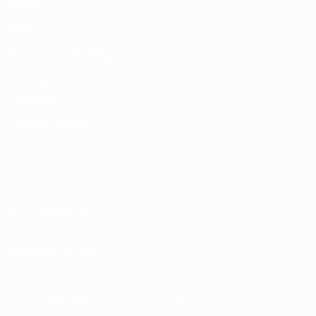
Sorteggi
Gironi
Video
SITI NETWORK UEFA
UEFA.com
Fondazione UEFA
CAMBIA LINGUA
Italiano
English
Français
Deutsch
Русский
Español
Italiano
P
Privacy
Termini e condizioni
Politica sui cookie
Impostazioni Privacy
© 1998-2026 UEFA. Tutti i diritti riservati