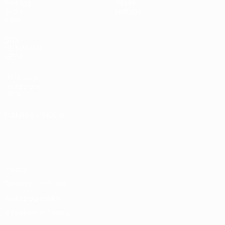
Sorteggi
Storia
Gironi
Dettagli
Video
SITI
NETWORK
UEFA
UEFA.com
Fondazione
UEFA
CAMBIA LINGUA
Italiano
English
Français
Deutsch
Русский
Español
Italiano
Português
Privacy
Termini e condizioni
Politica sui cookie
Impostazioni Privacy