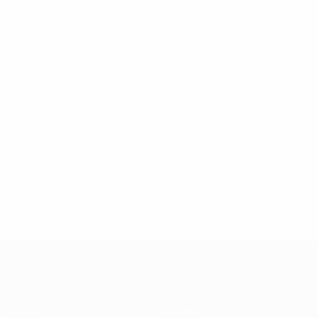
UEFA Futsal Champions League
Partite
Squadre