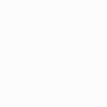
Storia
Dettagli
ortuguês