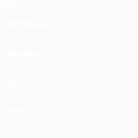
Sorteggi
Gironi
Video
SITI NETWORK UEFA
UEFA.com
Fondazione UEFA
CAMBIA LINGUA
Italiano
English
Français
Deutsch
Русский
Español
Italiano
P
Privacy
Termini e condizioni
Politica sui cookie
Impostazioni Privacy
© 1998-2026 UEFA. Tutti i diritti riservati