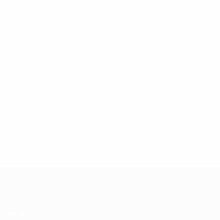
UEFA Futsal Champions League
Partite