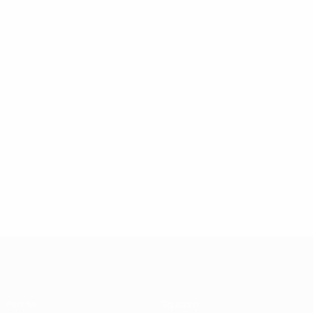
UEFA Futsal Champions League
Partite
Squadre