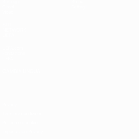
Sorteggi
Storia
Gironi
Dettagli
Video
SITI
NETWORK
UEFA
UEFA.com
Fondazione
UEFA
CAMBIA LINGUA
Italiano
English
Français
Deutsch
Русский
Español
Italiano
Português
Privacy
Termini e condizioni
Politica sui cookie
Impostazioni Privacy