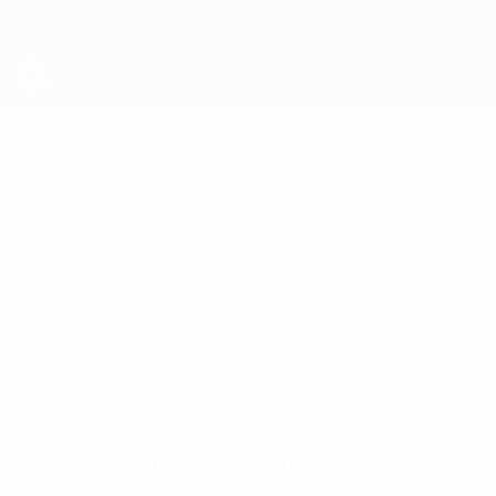
Passa
al
contenuto
principale
UEFA Futsal Champions League
FRANK
Frank Warwick Stat.
WARWICK
Europa
Gibilterra
Sommario
Nessun dato disponibile per questo giocatore