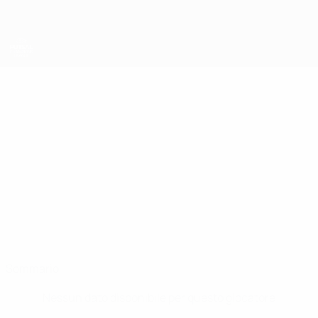
Passa
al
contenuto
principale
UEFA Futsal Champions League
STUART
Stuart Cook Stat.
COOK
Bolton
Inghilterra
Sommario
Nessun dato disponibile per questo giocatore