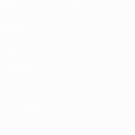
Sorteggi
Storia
Gironi
Dettagli
Video
SITI
NETWORK
UEFA
UEFA.com
Fondazione
UEFA
CAMBIA LINGUA
Italiano
English
Français
Deutsch
Русский
Español
Italiano
Português
Privacy
Termini e condizioni
Politica sui cookie
Impostazioni Privacy