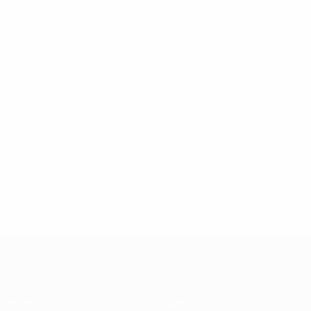
UEFA Futsal Champions League
Partite
Squadre