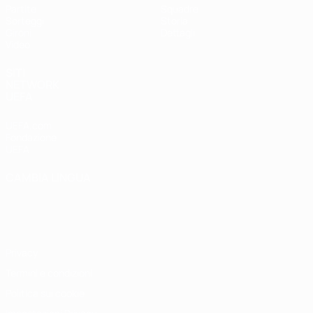
Partite
Squadre
Sorteggi
Storia
Gironi
Dettagli
Video
SITI
NETWORK
UEFA
UEFA.com
Fondazione
UEFA
CAMBIA LINGUA
Italiano
English
Français
Deutsch
Русский
Español
Italiano
Português
Privacy
Termini e condizioni
Politica sui cookie