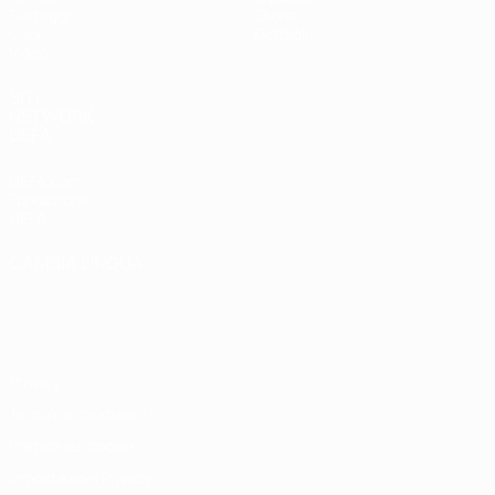
Sorteggi
Storia
Gironi
Dettagli
Video
SITI
NETWORK
UEFA
UEFA.com
Fondazione
UEFA
CAMBIA LINGUA
Italiano
English
Français
Deutsch
Русский
Español
Italiano
Português
Privacy
Termini e condizioni
Politica sui cookie
Impostazioni Privacy