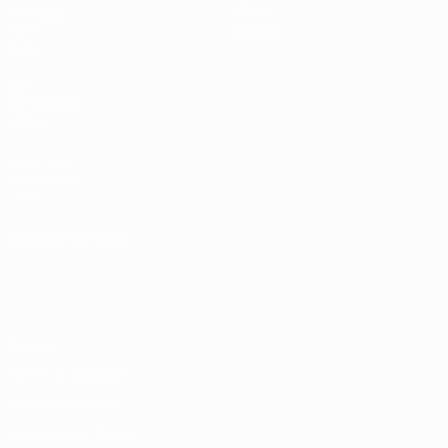
Sorteggi
Storia
Gironi
Dettagli
Video
SITI
NETWORK
UEFA
UEFA.com
Fondazione
UEFA
CAMBIA LINGUA
Italiano
English
Français
Deutsch
Русский
Español
Italiano
Português
Privacy
Termini e condizioni
Politica sui cookie
Impostazioni Privacy