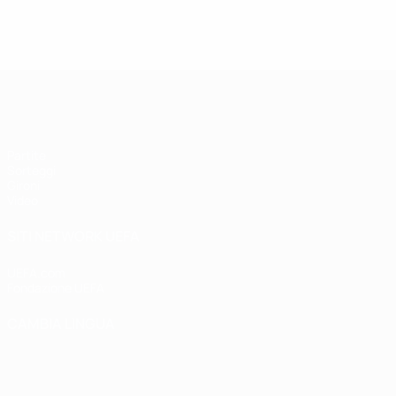
UEFA Futsal Champions League
Partite
Sorteggi
Gironi
Video
SITI NETWORK UEFA
UEFA.com
Fondazione UEFA
CAMBIA LINGUA
Italiano
English
Français
Deutsch
Русский
Español
Italiano
P