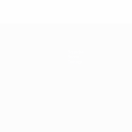
Vedi tutto
Squadre
Storia
Dettagli
ortuguês