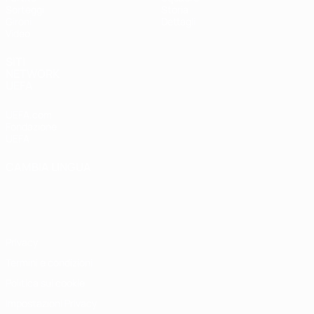
Sorteggi
Storia
Gironi
Dettagli
Video
SITI
NETWORK
UEFA
UEFA.com
Fondazione
UEFA
CAMBIA LINGUA
Italiano
English
Français
Deutsch
Русский
Español
Italiano
Português
Privacy
Termini e condizioni
Politica sui cookie
Impostazioni Privacy