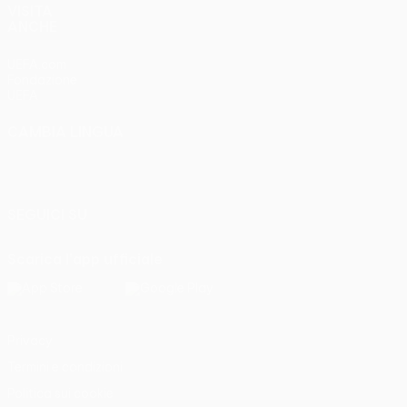
VISITA
ANCHE
UEFA.com
Fondazione
UEFA
CAMBIA LINGUA
Italiano
English
Français
Deutsch
Русский
Español
Italiano
Português
SEGUICI SU
Scarica l'app ufficiale
Privacy
Termini e condizioni
Politica sui cookie