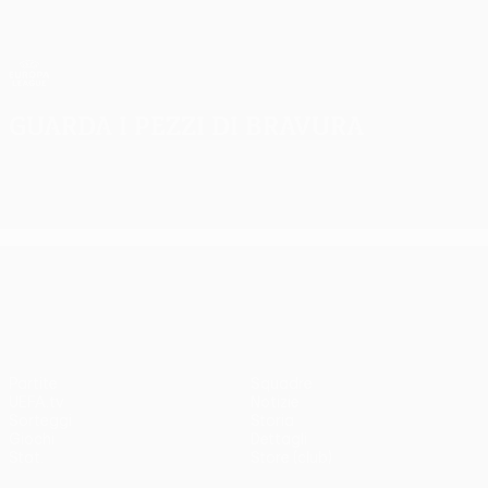
Passa
al
contenuto
UEFA Europa League Ufficiale
Scarica
principale
Risultati e statistiche live
UEFA Europa League
Guarda i pezzi di bravura
UEFA Europa League
Partite
Squadre
UEFA.tv
Notizie
Sorteggi
Storia
Giochi
Dettagli
Stat.
Store (club)