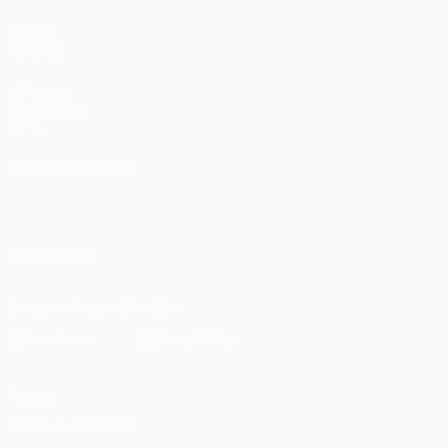
VISITA
ANCHE
UEFA.com
Fondazione
UEFA
CAMBIA LINGUA
Italiano
English
Français
Deutsch
Русский
Español
Italiano
Português
SEGUICI SU
Scarica l'app ufficiale
Privacy
Termini e condizioni