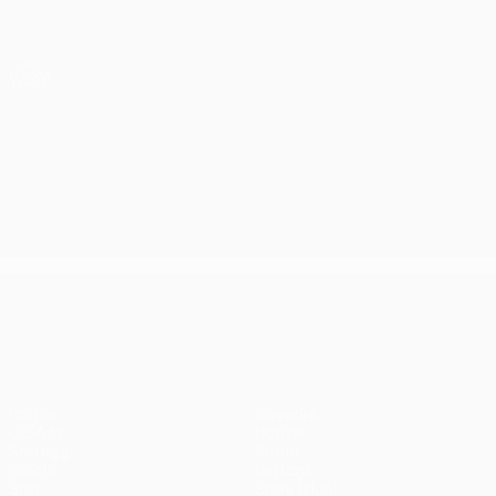
Passa
al
contenuto
UEFA Europa League Ufficiale
Scarica
principale
Risultati e statistiche live
UEFA Europa League
UEFA Europa League
Partite
Squadre
UEFA.tv
Notizie
Sorteggi
Storia
Giochi
Dettagli
Stat.
Store (club)