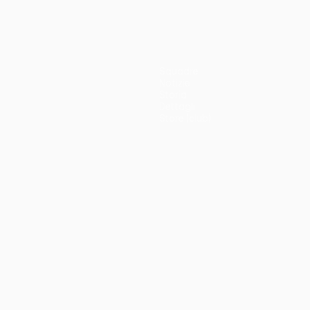
Squadre
Notizie
Storia
Dettagli
Store (club)
no
Português