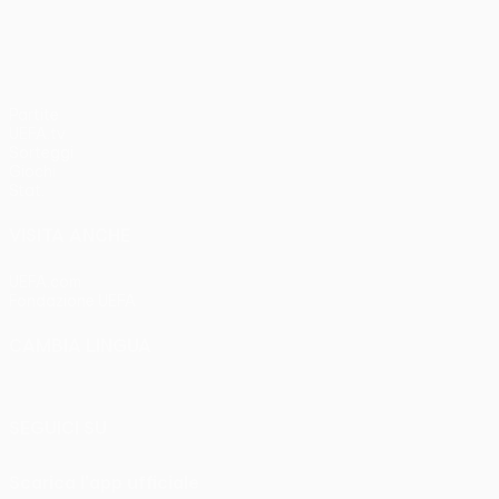
Partite
UEFA.tv
Sorteggi
Giochi
Stat.
VISITA ANCHE
UEFA.com
Fondazione UEFA
CAMBIA LINGUA
Italiano
English
Français
Deutsch
Русский
Español
Italia
SEGUICI SU
Scarica l'app ufficiale