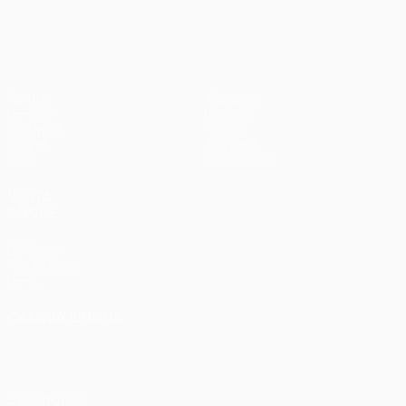
3-1
Partite
Squadre
UEFA.tv
Notizie
Sorteggi
Storia
Giochi
Dettagli
Stat.
Store (club)
VISITA
ANCHE
UEFA.com
Fondazione
UEFA
CAMBIA LINGUA
Italiano
English
Français
Deutsch
Русский
Español
Italiano
Português
SEGUICI SU