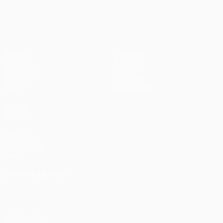
3-1
Partite
Squadre
UEFA.tv
Notizie
Sorteggi
Storia
Giochi
Dettagli
Stat.
Store (club)
VISITA
ANCHE
UEFA.com
Fondazione
UEFA
CAMBIA LINGUA
Italiano
English
Français
Deutsch
Русский
Español
Italiano
Português
SEGUICI SU