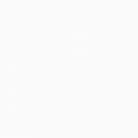
3-1
Partite
Squadre
UEFA.tv
Notizie
Sorteggi
Storia
Giochi
Dettagli
Stat.
Store (club)
VISITA
ANCHE
UEFA.com
Fondazione
UEFA
CAMBIA LINGUA
Italiano
English
Français
Deutsch
Русский
Español
Italiano
Português
SEGUICI SU