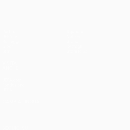
3-1
Partite
Squadre
UEFA.tv
Notizie
Sorteggi
Storia
Giochi
Dettagli
Stat.
Store (club)
VISITA
ANCHE
UEFA.com
Fondazione
UEFA
CAMBIA LINGUA
Italiano
English
Français
Deutsch
Русский
Español
Italiano
Português
SEGUICI SU