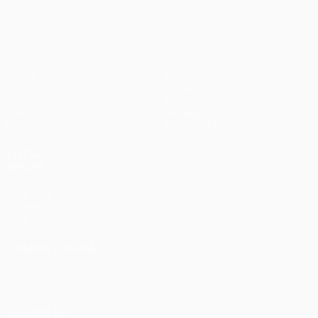
3-1
Partite
Squadre
UEFA.tv
Notizie
Sorteggi
Storia
Giochi
Dettagli
Stat.
Store (club)
VISITA
ANCHE
UEFA.com
Fondazione
UEFA
CAMBIA LINGUA
Italiano
English
Français
Deutsch
Русский
Español
Italiano
Português
SEGUICI SU