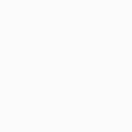
Passa
al
contenuto
UEFA Europa League Ufficiale
Scarica
principale
Risultati e statistiche live
UEFA Europa League
UEFA Europa League
Partite
Squadre
UEFA.tv
Notizie
Sorteggi
Storia
Giochi
Dettagli
Stat.
Store (club)
VISITA
ANCHE
UEFA.com
Fondazione
UEFA