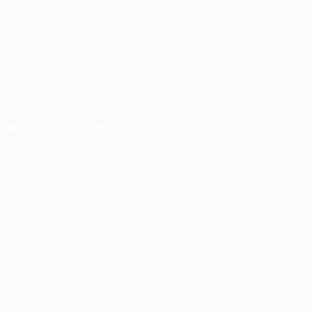
CAMBIA LINGUA
Italiano
English
Français
Deutsch
Русский
Español
Italiano
Português
SEGUICI SU
Scarica l'app ufficiale
Privacy
Termini e condizioni
Politica sui cookie
Impostazioni Privacy
© 1998-2026 UEFA. Tutti i diritti riservati
La parola UEFA, il logo UEFA e tutti i marchi che si riferiscono a