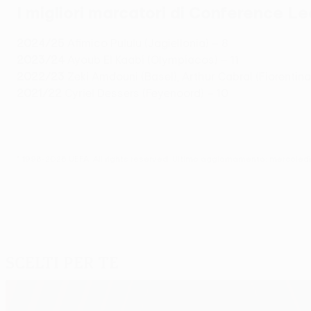
I migliori marcatori di Conference L
2024/25
Afimico Pululu (Jagiellonia) – 8
2023/24
Ayoub El Kaabi (Olympiacos) – 11
2022/23
Zeki Amdouni (Basel), Arthur Cabral (Fiorentina
2021/22
Cyriel Dessers (Feyenoord) – 10
© 1998-2026 UEFA. All rights reserved.
Ultimo aggiornamento: mercoled
Scelti per te