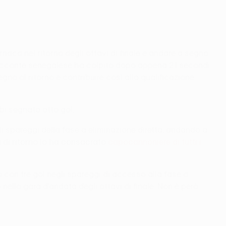
naca nel ritorno degli ottavi di finale e andare a segno
’attaccante senegalese ha colpito dopo appena 21 secondi
no al ritorno e contribuire così alla qualificazione
bi segnato otto gol.
li spareggi della fase a eliminazione diretta, andando a
ta di ritorno lo ha consacrato
capocannoniere di tutti i
 con tre gol negli spareggi di accesso alla fase a
ella gara d’andata degli ottavi di finale. Non è però