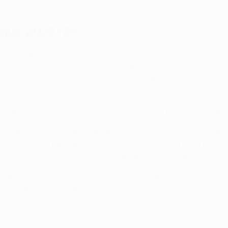
eague 2025/26
tal Palace, per poi realizzare una doppietta contro l’AEK Lar
a. Il suo momento d’oro è proseguito anche in semifinale: l
ia della Conference League, prima di andare nuovamente a seg
ria.
nań e Marius Mouandilmadji del Samsunspor, che hanno entram
ak si è lasciato alle spalle il pareggio a reti inviolate deg
ch contro lo Shakhtar. Ma c'è di più: la doppietta nella parti
 bottino non è bastato alla sua squadra per passare il turno.
, Marius Mouandilmadji ha dato continuità al suo rendimento
ndija, andando poi ancora a segno contro il Rayo Vallecano n
ata dalla competizione.