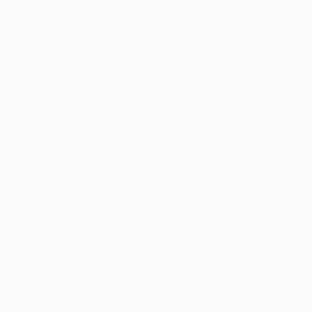
 League 2025/26
5/26
)
2/2026)