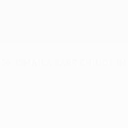
6: Ismaïla Sarr chiude in
sta edizione col trofeo e col premio di miglior 
andilmadji