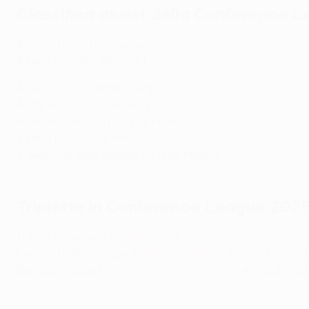
Classifica assist della Conference
5
Carlo Holse (Samsunspor)
5
Kees Smit (AZ Alkmaar)
4
Julio Enciso (Strasbourg)
4
Martial Godo (Strasbourg)
4
Daichi Kamada (Crystal Palace)
4
Kauã Elias (Shakhtar)
4
Jean-Philippe Mateta (Crystal Palace)
Triplette in Conference League 202
Franko Kovačević (
Celje
3-1 AEK Athens
, 02/10/2025)
Lamine Diaby-Fadiga (
Raków
- SK Rapid 4-1
, 27/11/2025
Bartosz Mazurek (
Fiorentina -
Jagiellonia
2-4 dts, 26/0