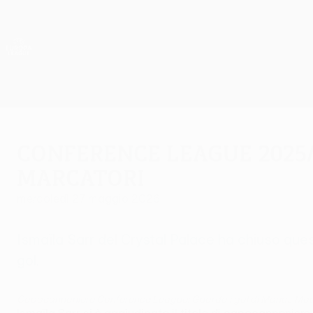
Passa
al
contenuto
UEFA Europa League Ufficiale
principale
Risultati e statistiche live
UEFA Europa League
Conference League 2025/2
marcatori
mercoledì 27 maggio 2026
Ismaïla Sarr del Crystal Palace ha chiuso que
gol.
Capocannoniere Conference League: Guarda i gol di Marius Mou