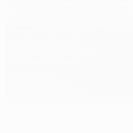
Ismaïla Sarr si è aggiudicato il titolo di capocannoniere
contribuendo in modo determinante al successo della s
Classifica marcatori Conference League 2025/26
9
Ismaïla Sarr (Crystal Palace)
8
Mikael Ishak (Lech Poznań)
8
Marius Mouandilmadji (Samsunspor)
6
Sven Mijnans (AZ Alkmaar)
5
Toni Fruk (Rijeka)
5
Isak Jensen (AZ Alkmaar)
5
Franko Kovačević (Celje)
5
Nardin Mulahusejnović (Noah)