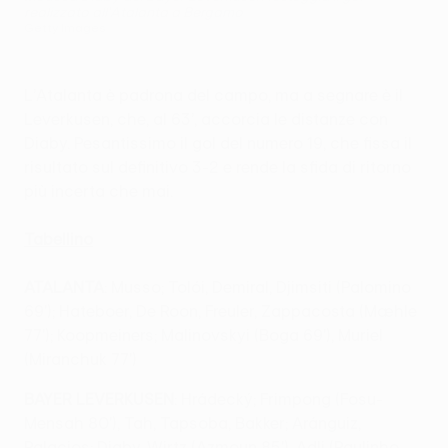
realizzato all'Atalanta a Bergamo
Getty Images
L’Atalanta è padrona del campo, ma a segnare è il
Leverkusen, che, al 63’, accorcia le distanze con
Diaby. Pesantissimo il gol del numero 19, che fissa il
risultato sul definitivo 3-2 e rende la sfida di ritorno
più incerta che mai.
Tabellino
ATALANTA
: Musso; Tolói, Demiral, Djimsiti (Palomino
69'); Hateboer, De Roon, Freuler, Zappacosta (Mæhle
77'); Koopmeiners; Malinovskyi (Boga 69'), Muriel
(Miranchuk 77')
BAYER LEVERKUSEN
: Hrádecký; Frimpong (Fosu-
Mensah 80'), Tah, Tapsoba, Bakker; Aránguiz,
Palacios; Diaby, Wirtz (Azmoun 85'), Adli (Paulinho