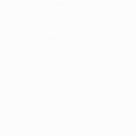
(doppietta) e Ruslan Malinovskyi. Non mancano i
rimpianti per la rete di Moussa Diaby, arrivata
proprio nel momento in cui la Dea sembrava in grado
di dilagare e chiudere il discorso qualificazione.
L’approccio dei padroni di casa è positivo, ma dopo
pochi minuti sale in cattedra Charles Aránguiz. Il
centrocampista cileno prima colpisce il palo con
una splendida punizione, poi sblocca il match
finalizzando una grande azione corale con un
chirurgico rasoterra che, all’11’, supera l’incolpevole
Juan Musso.
Dopo qualche momento di difficoltà, la Dea trova la
forza di ribaltare la situazione. Micidiale l’uno-due
della formazione di Gasperini, che sfrutta alla
grande l’intesa tra i suoi attaccanti e capovolge