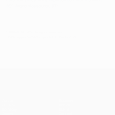
80'); Alario (Kossounou 61')
© 1998-2026 UEFA. All rights reserved.
Ultimo aggiornamento: giovedì 10 marzo 2022
UEFA Europa League
Partite
Squadre
UEFA.tv
Notizie
Sorteggi
Storia
Giochi
Dettagli