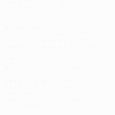
tutto: al 23’ il pareggio di Malinovskyi, due giri di
lancette dopo il 2-1 firmato Muriel.
Highlights: Olympiacos - Atalanta 0-3
Il vantaggio regala fiducia all’Atalanta, che alza i giri
del motore e va più volte vicina al gol. Tante le
occasioni per i padroni di casa, che, prima
dell’intervallo, sfiorano il doppio vantaggio con
Muriel, Teun Koopmeiners, Davide Zappacosta e
Malinovskyi.
Il 3-1 è solo rimandato e arriva a inizio ripresa,
sempre sull’asse Malinovskyi-Muriel: l’ucraino
rifinisce, il colombiano fa doppietta con un destro
imparabile. La Dea domina e per poco non trova
anche il poker: servono tre super parate di Lukas
Hrádecký per evitare la fuga dei ragazzi di Gasperini,
straripanti nel primo quarto d’ora del secondo
tempo.