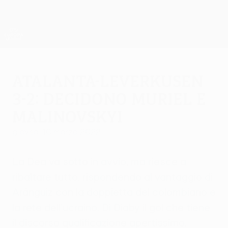
Passa
al
contenuto
UEFA Europa League Ufficiale
Scarica
principale
Risultati e statistiche live
UEFA Europa League
Atalanta-Leverkusen
3-2: decidono Muriel e
Malinovskyi
giovedì 10 marzo 2022
La Dea va sotto in avvio, ma riesce a
ribaltare tutto, rispondendo al vantaggio di
Aránguiz con la doppietta del colombiano e
la rete dell’ucraino. Di Diaby il gol che tiene
il discorso qualificazione apertissimo.