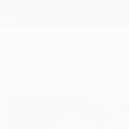
Passa
al
contenuto
UEFA Europa League Ufficiale
principale
Risultati e statistiche live
UEFA Europa League
Atalanta - Olympiacos: s
lunedì 14 febbraio 2022
Atalanta and Olympiacos si affronteranno per la
spareggi per la fase a eliminazione diretta d