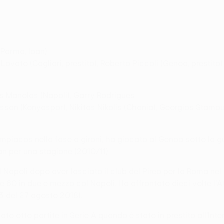
(Parma, loan)
o Lovato (Cagliari, prestito), Roberto Piccoli (Genoa, prestito)
as Manolas (Napoli), Garry Rodrigues
san (Konyaspor), Nikitas Nikolis (Chania), Georgios Stamou
piacos nella fase a gironi, ha giocato al Genoa sotto la g
lan per una stagione (2010/11).
Napoli dopo aver lasciato il club del Pireo per la Roma nel 
si e 60 in due e mezzo col Napoli. Ha affrontato dieci volte 
-3 del 27 agosto 2018).
to otto partite in Serie A quando è stato in prestito all'Inte