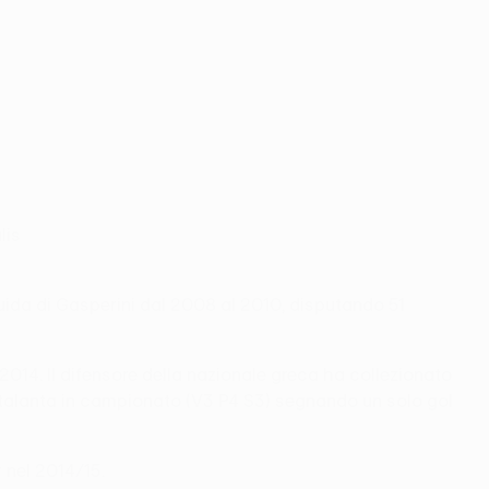
lis
uida di Gasperini dal 2008 al 2010, disputando 51
2014. Il difensore della nazionale greca ha collezionato
l'Atalanta in campionato (V3 P4 S3) segnando un solo gol
r nel 2014/15.