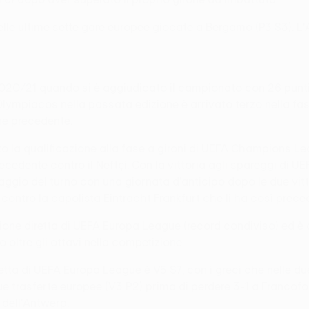
elle ultime sette gare europee giocate a Bergamo (P3 S3). L
 2020/21 quando si è aggiudicato il campionato con 26 pun
, l'Olympiacos nella passata edizione è arrivato terzo nella
ne precedente.
ito la qualificazione alla fase a gironi di UEFA Champions Le
recedente contro il Neftçi. Con la vittoria agli spareggi di U
saggio del turno con una giornata d'anticipo dopo le due vitt
tro la capolista Eintracht Frankfurt che li ha così precedut
one diretta di UEFA Europa League (record condiviso) ed è all
 oltre gli ottavi nella competizione.
iretta di UEFA Europa League è V5 S7, con i greci che nelle 
e trasferte europee (V3 P2) prima di perdere 3-1 a Francofo
 dell'Antwerp.