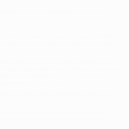
'Atalanta tuttavia non ha mai perso in casa in UEFA
ti di distacco sul secondo posto occupato dal PAOK
 fase a gironi di UEFA Champions League uscendo agli
ague avendo perso ai rigori contro il Ludogorets nel
EFA Europa League sullo Slovan Bratislava, i greci si sono
orie contro il Fenerbahçe (3-0 t, 1-0 c) ma si sono
i di tre punti in vetta al Gruppo D.
a ricerca della quinta qualificazione agli ottavi di
due passate edizioni hanno vinto due volte in casa
rte nella terza giornata e perdere nuovamente nella