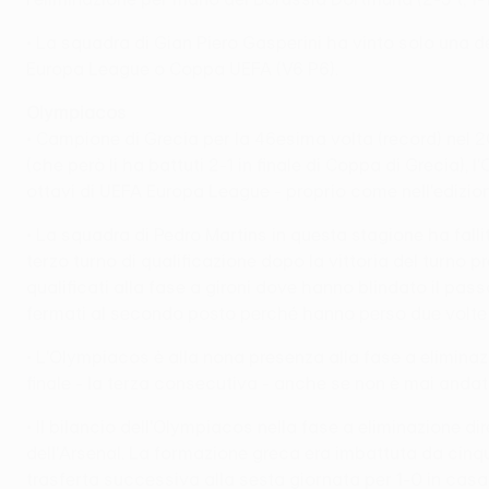
• La squadra di Gian Piero Gasperini ha vinto solo una d
Europa League o Coppa UEFA (V6 P6).
Olympiacos
• Campione di Grecia per la 46esima volta (record) nel
(che però li ha battuti 2-1 in finale di Coppa di Grecia)
ottavi di UEFA Europa League - proprio come nell'edizio
• La squadra di Pedro Martins in questa stagione ha fall
terzo turno di qualificazione dopo la vittoria del turno p
qualificati alla fase a gironi dove hanno blindato il pas
fermati al secondo posto perché hanno perso due volte con
• L'Olympiacos è alla nona presenza alla fase a eliminazi
finale - la terza consecutiva - anche se non è mai andato
• Il bilancio dell'Olympiacos nella fase a eliminazione d
dell'Arsenal. La formazione greca era imbattuta da cinqu
trasferta successiva alla sesta giornata per 1-0 in casa