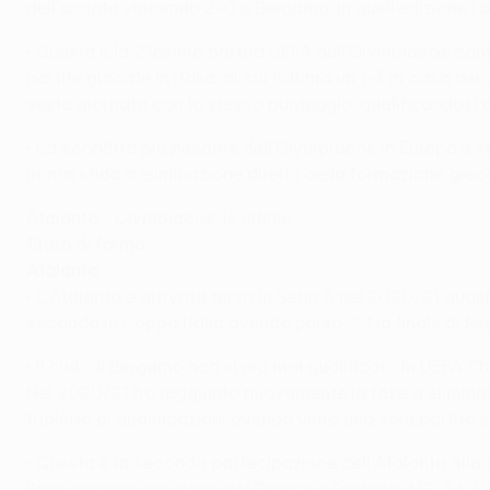
dell'andata vincendo 2-0 a Bergamo; in quell'edizione i 
• Questa è la 27esima partita UEFA dell'Olympiacos contro a
partite giocate in Italia, di cui l'ultima un 1-3 in casa d
sesta giornata con lo stesso punteggio, qualificandosi ai
• La sconfitta più pesante dell'Olympiacos in Europa è s
prima sfida a eliminazione diretta della formazione greca 
Atalanta - Olympiacos: le ultime
Stato di forma
Atalanta
• L'Atalanta è arrivata terza in Serie A nel 2020/21 qua
seconda in Coppa Italia avendo perso 2-1 la finale di Re
• Il club di Bergamo non si era mai qualificato in UEFA
Nel 2020/21 ha raggiunto nuovamente la fase a eliminazio
tripletta di qualificazioni avendo vinto una sola partita 
• Questa è la seconda partecipazione dell'Atalanta alla
l'eliminazione per mano del Borussia Dortmund (2-3 t, 1-