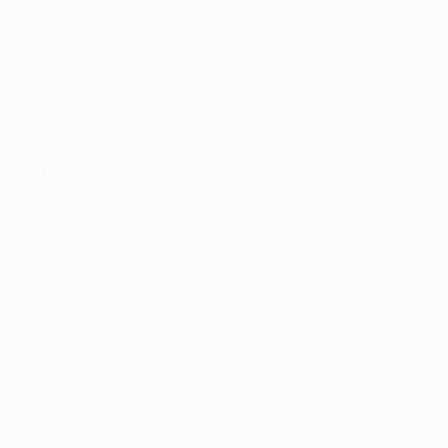
Gioca al Predictor di Europa League
Variazioni alla rosa di UEFA Europa League
Atalanta
Entrate
: Jérémie Boga (Sassuolo, loan), Valentin Mihăilă 
Uscite
: Robin Gosens (Inter, prestito), Josip Iličić, Matte
Olympiacos
Entrate
: Bandiougou Fadiga (Paris Saint-Germain), Kost
Uscite
: Michał Karbownik, Svetozar Marković, Ahmed Has
Collegamenti e curiosità
• Sokratis Papastathopoulos, sempre in campo con l'Olym
partite in Serie A. Il greco ha anche giocato con l'AC Mi
• Kostas Manolas è tornato all'Olympiacos a gennaio dal 
156 presenze in Serie A in cinque stagioni coi gialloros
(quello del pari con la Roma all'Olimpico sul finale del 3
• Il centrocampista dell'Olympiacos, Yann M'Vila, ha gioca