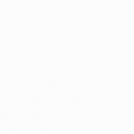
ce V3 P1 S9, con le sconfitte arrivate nelle ultime tre
- anche se poi i greci hanno vinto nel Pireo il ritorno alla
003/04 di UEFA Champions League. Questa è tuttavia la
elle sette precedenti sfide è V1 S6.
i di UEFA Champions League. La Dea è arrivata anche
ai quarti uscendo solo contro il Paris Saint-Germain.
rid mentre in questa edizione non è riuscito a fare la
g Boys) e arrivando terzo con sei punti.
prima nel 2017/18 conclusasi ai sedicesimi con