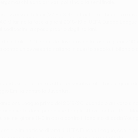
bergamaschi sono arrivati poi sino alla semifinale.
vversari italiani (V7 P5 S14). In trasferta il bilancio è inve
ell'AC Milan nella fase a gironi 2018/19 di UEFA Europa League 
 sedicesimi a spese proprio degli italiani.
tata in Italia: 7-0 contro la Juventus nella fase a gironi 2
contro un avversario italiano in questo secolo; il bilancio d
lificandosi per la terza volta consecutiva alla fase a giron
ggio Emilia contro la Juventus.
 Champions League prima del 2019/20, quando è arrivato sino 
ne diretta dove però è uscito agli ottavi contro il Real Mad
su sei nel girone (1-0 in casa contro il fanalino di coda Youn
 fase a eliminazione diretta di UEFA Europa League, con la 
1 c) dopo aver superato il proprio girone da imbattuta.