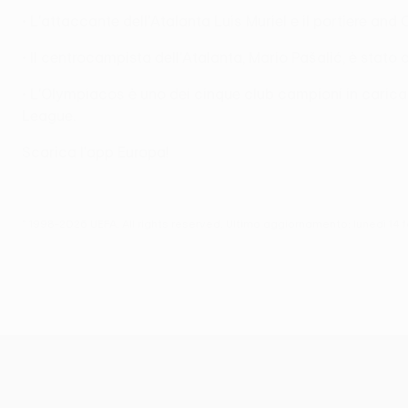
• L'attaccante dell'Atalanta Luis Muriel e il portiere a
• Il centrocampista dell'Atalanta, Mario Pašalić, è sta
• L'Olympiacos è uno dei cinque club campioni in carica d
League.
Scarica l'app Europa!
© 1998-2026 UEFA. All rights reserved.
Ultimo aggiornamento: lunedì 14 
UEFA Europa League