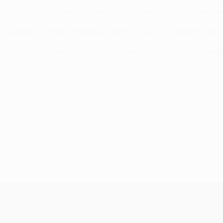
nd Olympiacos goalkeeper Tomáš Vaclík hanno giocato insieme
to compagno di Garry Rodrigues dell'Olympiacos all'Elche ne
ei rispettivi campionati che si sono qualificati agli spareg
febbraio 2022