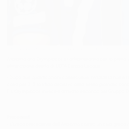
L'Atalanta esulta per un gol nella fase a gironi di UEFA Champi
Getty Images
Atalanta and Olympiacos si affronteranno per la prima vo
eliminazione diretta di UEFA Europa League.
• Dopo due qualificazioni consecutive, l'Atalanta non è r
casa per 2-3 la sfida decisiva della sesta giornata contr
F. L'Olympiacos invece è arrivato secondo nel Gruppo D di
Precedenti
• L'unico precedente dell'Atalanta contro un club greco 