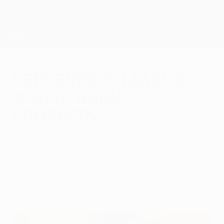
Passa
al
contenuto
UEFA Europa League Ufficiale
Scarica
principale
Risultati e statistiche live
UEFA Europa League
UEFA Europa League
2021/22: guida
completa
venerdì 30 luglio 2021
Come funziona la fase a gironi? Chi ha
superato le qualificazioni? Dove sarà la
finale del 2022?