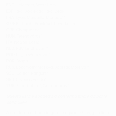
ENG
: Leicester, West Ham
ESP
: Real Sociedad, Real Betis
FRA
: Lyon, Marseille, Monaco**
GER
: Eintracht Frankfurt, Leverkusen
GRE
: Olympiacos*
HUN
: Ferencváros**
ITA
: Napoli, Lazio
NED
: PSV Eindhoven**
POL
: Legia Warszawa*
POR
: Braga
RUS
: Lokomotiv Moskva, Spartak Moskva**
SCO
: Celtic*, Rangers*
SRB
: Crvena zvezda*
TUR
: Fenerbahçe*, Galatasaray*
Questa lista è soggetta a conferma finale da parte
della UEFA
A che turno entrano in gara le squadre? Leggi la lista