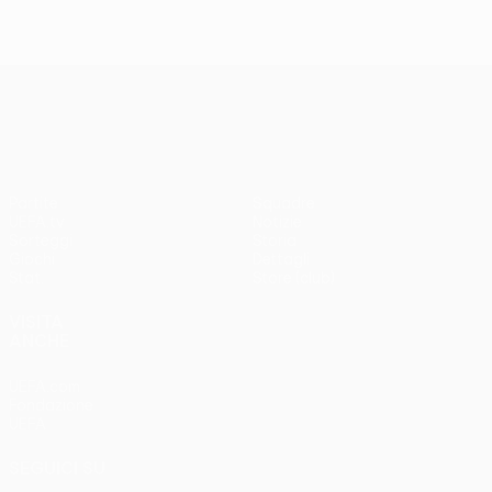
UEFA Europa League
Partite
Squadre
UEFA.tv
Notizie
Sorteggi
Storia
Giochi
Dettagli
Stat.
Store (club)
VISITA
ANCHE
UEFA.com
Fondazione
UEFA
SEGUICI SU