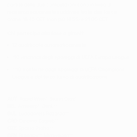
partite delle due competizioni sono in linea di
massima equamente suddivise tra le due fasce
orarie: 18:45 CET (non più 18:55) e 21:00 CET.
Chi partecipa alla fase a gironi?
12 qualificate automaticamente
*10 vincitrici degli spareggi di UEFA Europa League
**10 trasferite dagli spareggi di UEFA Champions
League e dal terzo turno di qualificazione
AUT
: Rapid Wien*, Sturm Graz*
BEL
: Antwerp*, Genk**
BUL
: Ludogorets Razgrad**
CRO
: Dinamo Zagreb**
CZE
: Sparta Praha**
DEN
: Brøndby**, Midtjylland**