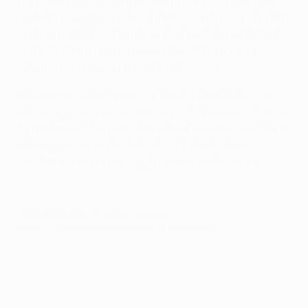
Immobile va alla conclusione in area, ma colpisce
male. Il pareggio sembra il risultato più naturale della
sfida, ma all’89’ Jullien fa esplodere il Celtic Park: il
centrale difensivo francese sale all’attico sugli
sviluppi di un corner e mette nel sacco.
Nel recupero, Foster nega a Danilo Cataldi la gioia
del pareggio con una super parata. Finisce 2-1 per la
formazione di Lennon, che vola al comando solitario
del raggruppamento; la Lazio di Inzaghi deve
cambiare marcia per raggiungere i sedicesimi.
© 1998-2026 UEFA. All rights reserved.
Ultimo aggiornamento: giovedì 24 ottobre 2019