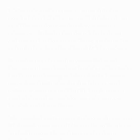
Il Celtic spinge nella ripresa, un errore di Bastos
propizia il tiro di Christie - su assist di Edouard - su
cui il difensore slovacco Denis Vavro riesce a
salvare con Strakosha fuori dai pali. La Lazio va
vicinissima al raddoppio con Correa, ma l’argentina
centra il palo sul servizio di Sergej Milinković-Savić.
Gli scozzesi cambiano: il norvegese Mohamed
Elyounoussi lascia il posto all’australiano Tom Rogic.
E subito arriva il pareggio. Edouard entra in area e
pesca al centro Christie, che di sinistro supera il
portiere avversario e realizza l’1-1. Inzaghi prova a
inserire Lulić, richiamando lo spagnolo Jony, poi
Immobile sostituisce Correa.
I Biancocelesti costruiscono due buone chance, con
Milinković-Savić e soprattutto con Marco Parolo, ma
Forster è bravo sull’ex centrocampista azzurro.