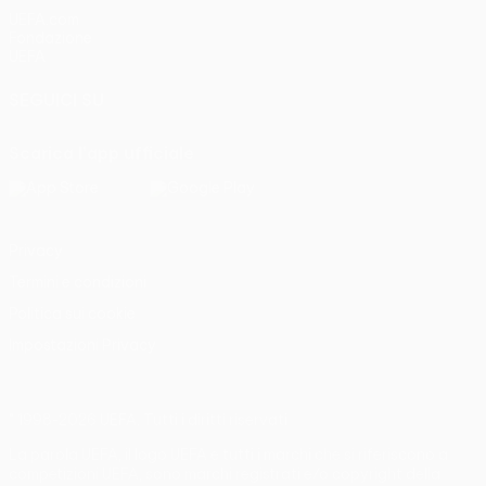
UEFA.com
Fondazione
UEFA
SEGUICI SU
Scarica l'app ufficiale
Privacy
Termini e condizioni
Politica sui cookie
Impostazioni Privacy
© 1998-2026 UEFA. Tutti i diritti riservati
La parola UEFA, il logo UEFA e tutti i marchi che si riferiscono a
competizioni UEFA, sono marchi registrati e/o copyright della