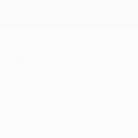
Passa
al
contenuto
UEFA Europa League Ufficiale
Scarica
principale
Risultati e statistiche live
UEFA Europa League
Scozia amara per la
Lazio
giovedì 24 ottobre 2019
In casa del Celtic, i Biancocelesti vanno in
vantaggio con Manuel Lazzari, ma
subiscono la rimonta degli avversari che
vincono 2-1 grazie ai gol di Christie e Jullien.
La squadra di Inzaghi al terzo posto nel
girone con tre punti.