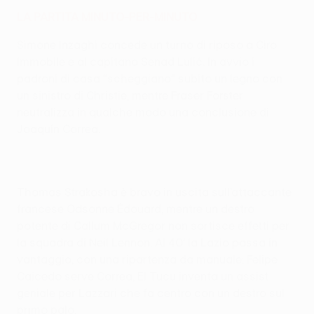
LA PARTITA MINUTO-PER-MINUTO
Simone Inzaghi concede un turno di riposo a Ciro
Immobile e al capitano Senad Lulić. In avvio i
padroni di casa “scheggiano” subito un legno con
un sinistro di Christie, mentre Fraser Forster
neutralizza in qualche modo una conclusione di
Joaquín Correa.
Thomas Strakosha è bravo in uscita sull’attaccante
francese Odsonne Édouard, mentre un destro
potente di Callum McGregor non sortisce effetti per
la squadra di Neil Lennon. Al 40’ la Lazio passa in
vantaggio, con una ripartenza da manuale: Felipe
Caicedo serve Correa, El Tucu inventa un assist
geniale per Lazzari che fa centro con un destro sul
primo palo.