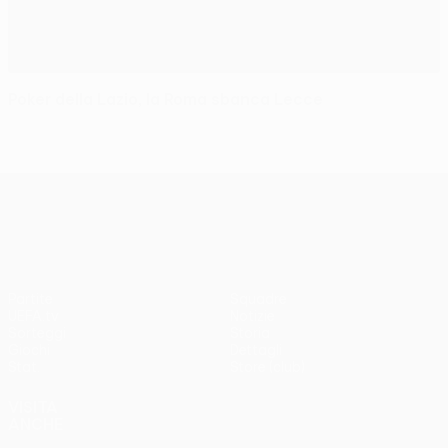
Poker della Lazio, la Roma sbanca Lecce
UEFA Europa League
Partite
Squadre
UEFA.tv
Notizie
Sorteggi
Storia
Giochi
Dettagli
Stat.
Store (club)
VISITA
ANCHE