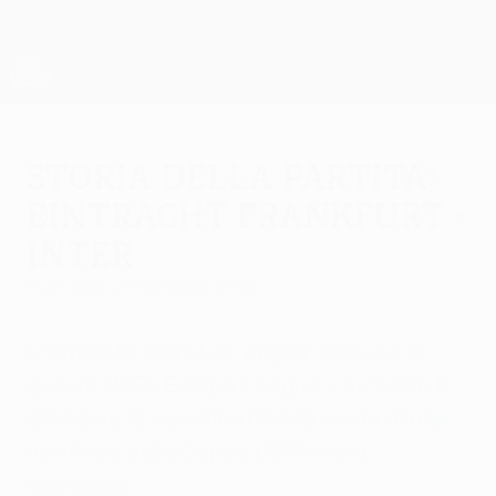
Passa
al
contenuto
UEFA Europa League Ufficiale
Scarica
principale
Risultati e statistiche live
UEFA Europa League
Storia della partita:
Eintracht Frankfurt -
Inter
mercoledì 27 febbraio 2019
L'Eintracht Frankfurt, miglior attacco di
questa UEFA Europa League, cercherà di
difendere la sua imbattibilità contro l'Inter,
vincitrice della Coppa UEFA in più
occasioni.