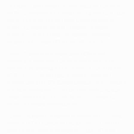
• Il bilancio dell'Eintracht contro squadre italiane è
V4 P1 S2, sebbene il 4-1 della fase a gironi sulla Lazio
sia stato il primo in casa nelle ultime tre partite
contro squadre di Serie A. Il bilancio in doppi
confronti contro formazioni italiane - entrambi
risalenti alla Coppa UEFA 1994/95 - è V1 S1.
• Nelle 37 partite in competizioni UEFA contro
avversarie tedesche, il bilancio dell'Inter è di 16
vittorie, otto pareggi e 13 sconfitte; in trasferta è di
V5 P7 S5. La trasferta più recente in Germania -
nonché unica in UEFA Europa League - si è conclusa
con la sconfitta per 3-1 in casa del Wolfsburg agli
ottavi, mentre l'altra sconfitta per 1-2 a Milano al
ritorno è costata l'eliminazione.
• L'Inter ha battuto il Bayern München per 2-0 nella
finale di UEFA Champions League del 2010 ma ha
perso con lo Schalke in finale di Coppa UEFA del