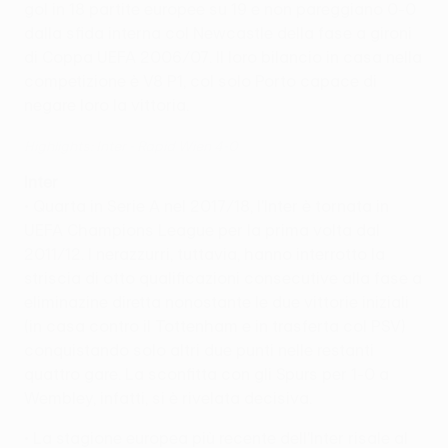
gol in 18 partite europee su 19 e non pareggiano 0-0
dalla sfida interna col Newcastle della fase a gironi
di Coppa UEFA 2006/07. Il loro bilancio in casa nella
competizione è V8 P1, col solo Porto capace di
negare loro la vittoria.
Highlights: Inter - Rapid Wien 4-0
Inter
• Quarta in Serie A nel 2017/18, l'Inter è tornata in
UEFA Champions League per la prima volta dal
2011/12. I nerazzurri, tuttavia, hanno interrotto la
striscia di otto qualificazioni consecutive alla fase a
eliminazine diretta nonostante le due vittorie iniziali
(in casa contro il Tottenham e in trasferta col PSV)
conquistando solo altri due punti nelle restanti
quattro gare. La sconfitta con gli Spurs per 1-0 a
Wembley, infatti, si è rivelata decisiva.
• La stagione europea più recente dell'Inter risale al