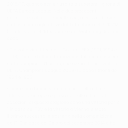
2016/17, quando non è riuscita a superare il girone di
UEFA Europa League. Nelle due precedenti
partecipazioni alla competizione, i nerazzurri sono
stati eliminati agli ottavi: dal Tottenham nel 2012/13
(0-3 trasferta, 4-1dts casa) e dal Wolfsburg due anni
dopo.
• Tre volte vincitrice della Coppa UEFA (1991, 1994 e
1998), l'Inter è l'ultima formazione italiana ad essere
stata campione d'Europa; i nerazzurri hanno vinto la
UEFA Champions League 2009/10 dopo i trionfi del
1964 e 1965.
• I nerazzurri hanno vinto solo una delle ultime
11 trasferte europee e perso sei delle ultime otto; le
eccezioni di questa stagione sono una vittoria per 2-
1 in casa del PSV e la vittoria a Vienna: è stato
il primo successo in trasferta nella competizione
dall'1-0 in casa del Dnipro del settembre 2014 e ha