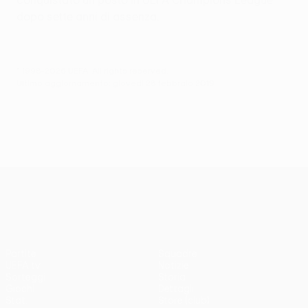
dopo sette anni di assenza.
© 1998-2026 UEFA. All rights reserved.
Ultimo aggiornamento: giovedì 28 febbraio 2019
UEFA Europa League
Partite
Squadre
UEFA.tv
Notizie
Sorteggi
Storia
Giochi
Dettagli
Stat.
Store (club)