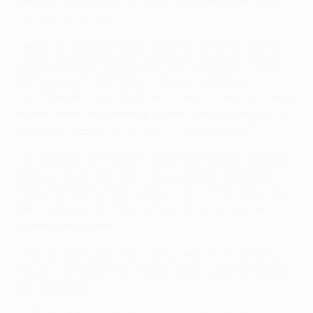
finale di Coppa del Mondo FIFA insieme a Perišić e
Marcelo Brozović.
• Rebić ha giocato nella Fiorentina insieme a Borja
Valero e Matías Vecino, ma hanno giocato in Italia
anche Gelson Fernandes (Chievo, Udinese) e
Jonathan de Guzmán (Napoli, Carpi, Chievo). Insieme
a Fernandes, nell'Udinese c'erano anche i nerazzurri
Samir Handanovič e Kwadwo Asamoah (2011/12).
• In autunno, l'Eintracht è diventato la prima squadra
tedesca a vincere tutte e sei le partite della fase a
gironi di UEFA Europa League. Con 23 gol, uno in più
del Salisburgo, è stata anche la formazione più
prolifica nel torneo.
• Con sei gol, Luka Jović dell'Eintracht è il secondo
miglior cannoniere del torneo dietro a Munas Dabbur
del Salisburgo.