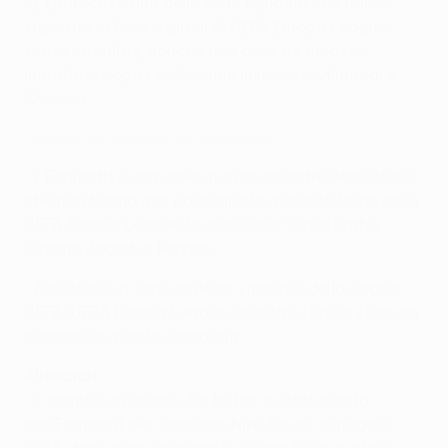
• L'Eintracht è una delle sette squadre che hanno
superato la fase a gironi di UEFA Europa League
senza sconfitte, nonché una delle tre rimaste
imbattute dopo i sedicesimi insieme a Villarreal e
Chelsea.
I migliori gol del ritorno dei sedicesimi
• L'Eintracht è una delle quattro squadre degli ottavi
che non hanno mai partecipato a questo turno della
UEFA Europa League: le altre sono Slavia Praha,
Dinamo Zagreb e Rennes.
• Agli ottavi ci sono sette ex vincitrici della Coppa
UEFA/UEFA Europa League: questa è l'unica sfida tra
squadre di questa categoria.
Allenatori
• Il tecnico austriaco Adi Hütter è stato scelto
dall'Eintracht per sostituire Niko Kovač a maggio
2018, dopo aver riportato lo Young Boys al titolo