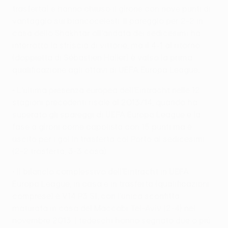
trasferta) e hanno chiuso il girone con nove punti di
vantaggio sui biancocelesti. Il pareggio per 2-2 in
casa dello Shakhtar all'andata dei sedicesimi ha
interrotto la striscia di vittorie, ma il 4-1 al ritorno
(doppietta di Sébastien Haller) è valso la prima
qualificazione agli ottavi di UEFA Europa League.
• L'ultima presenza europea dell'Eintracht nelle 12
stagioni precedenti risale al 2013/14, quando ha
superato gli spareggi di UEFA Europa League e la
fase a gironi come capolista con 15 punti ma è
uscito per i gol in trasferta col Porto ai sedicesimi
(2-2 trasferta, 3-3 casa).
• Il bilancio complessivo dell'Eintracht in UEFA
Europa League, in casa e in trasferta (qualificazioni
comprese) è V14 P3 S1, con l'unica sconfitta
maturata in casa del Maccabi Tel-Aviv (2-4) nel
novembre 2013. I tedeschi hanno segnato due o più