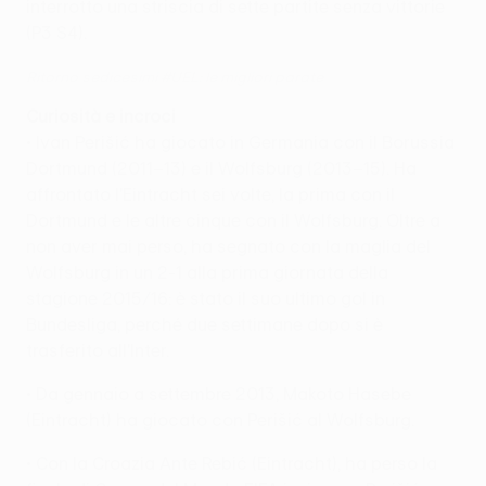
interrotto una striscia di sette partite senza vittorie
(P3 S4).
Ritorno sedicesimi #UEL: le migliori parate
Curiosità e incroci
• Ivan Perišić ha giocato in Germania con il Borussia
Dortmund (2011–13) e il Wolfsburg (2013–15). Ha
affrontato l'Eintracht sei volte, la prima con il
Dortmund e le altre cinque con il Wolfsburg. Oltre a
non aver mai perso, ha segnato con la maglia del
Wolfsburg in un 2-1 alla prima giornata della
stagione 2015/16: è stato il suo ultimo gol in
Bundesliga, perché due settimane dopo si è
trasferito all'Inter.
• Da gennaio a settembre 2013, Makoto Hasebe
(Eintracht) ha giocato con Perišić al Wolfsburg.
• Con la Croazia Ante Rebić (Eintracht), ha perso la