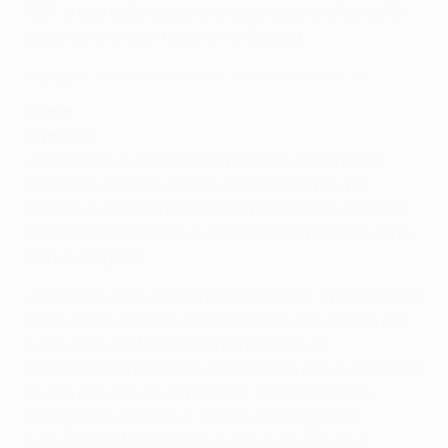
1997: è una delle appena cinque doppie sfide su 13
perse contro club tedeschi in Europa.
Highlights: Eintracht Frankfurt - Shakhtar Donetsk 4-1
Forma
Eintracht
• La vittoria al cardiopalma in finale di Coppa di
Germania 2017/18 sul Bayern München (3-1 a
Berlino) è valsa all'Eintracht il primo titolo dopo 30
anni nonché la prima qualificazione in Europa dopo
cinque stagioni.
• Vincitrice della Coppa UEFA del 1980, la formazione
tedesca ha aperto il Gruppo H con una vittoria per
2-1 in casa del Marseille e ha blindato la
qualificazione battendo Lazio (4-1 in casa) e Apollon
(2-0 in casa, 3-2 fuori casa). I tedeschi hanno
allungato la striscia di vittorie sconfiggendo
nuovamente Marseille (4-0 casa) e Lazio (2-1