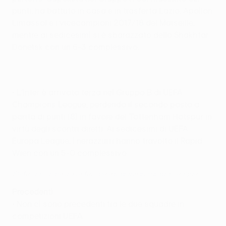
punti, ha battuto in casa e in trasferta Lazio, Apollon
Limassol e i vicecampioni 2017/18 del Marseille,
mentre ai sedicesimi si è sbarazzato dello Shakhtar
Donetsk con un 6-3 complessivo.
• L'Inter è arrivata terza nel Gruppo B di UEFA
Champions League, perdendo il secondo posto a
parità di punti (8) in favore del Tottenham Hotspur in
virtù degli scontri diretti. Ai sedicesimi di UEFA
Europa League, i nerazzurri hanno travolto il Rapid
Wien con un 5-0 complessivo.
Sfide classiche tra tedesche e italiane in Europa League
Precedenti
• Non ci sono precedenti tra le due squadre in
competizioni UEFA.