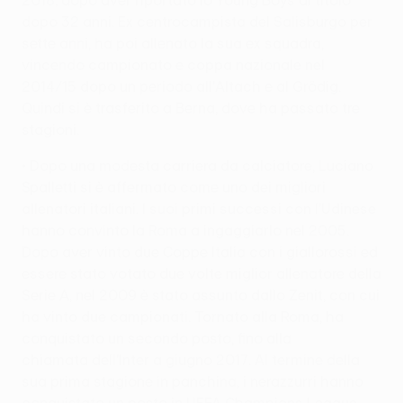
dopo 32 anni. Ex centrocampista del Salisburgo per
sette anni, ha poi allenato la sua ex squadra,
vincendo campionato e coppa nazionale nel
2014/15 dopo un periodo all'Altach e al Grödig.
Quindi si è trasferito a Berna, dove ha passato tre
stagioni.
• Dopo una modesta carriera da calciatore, Luciano
Spalletti si è affermato come uno dei migliori
allenatori italiani. I suoi primi successi con l'Udinese
hanno convinto la Roma a ingaggiarlo nel 2005.
Dopo aver vinto due Coppe Italia con i giallorossi ed
essere stato votato due volte miglior allenatore della
Serie A, nel 2009 è stato assunto dallo Zenit, con cui
ha vinto due campionati. Tornato alla Roma, ha
conquistato un secondo posto, fino alla
chiamata dell'Inter a giugno 2017. Al termine della
sua prima stagione in panchina, i nerazzurri hanno
conquistato un posto in UEFA Champions League