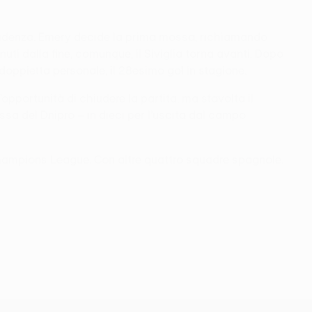
 prudenza. Emery decide la prima mossa, richiamando
i dalla fine, comunque, il Siviglia torna avanti. Dopo
 doppietta personale, il 28esimo gol in stagione.
opportunità di chiudere la partita, ma stavolta il
ssa del Dnipro – in dieci per l’uscita dal campo
 Champions League. Con altre quattro squadre spagnole.