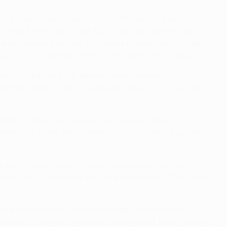
i con il croato Nikola Kalinić. Alla lunga, però, i
di Unai Emery, anche se dopo l’uno-due firmato da
etizione, di Bacca a suggellare il trionfo del Siviglia,
 la prossima edizione della UEFA Champions League.
n una partenza sprint. Non sono ancora trascorsi sette
all’attaccante croato che di testa insacca: 1-0 per gli
MORE’, l’inizio è da incubo. José Antonio Reyes, il
stro sul primo palo termina di poco a lato. Il portiere
l varco giusto sugli sviluppi di un angolo battuto
n profondità di Reyes per Bacca è splendida, l’attaccante
uidata da Markevych, impegna Sergio Rico con una
nuto dall’intervallo, gli ucraini pareggiano: Rotan disegna