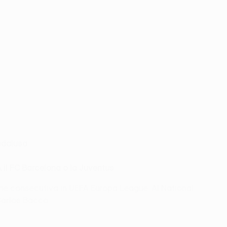
ndalusa
il FC Barcelona o la Juventus
gione consecutiva in UEFA Europa League. Al National
Carlos Bacca.