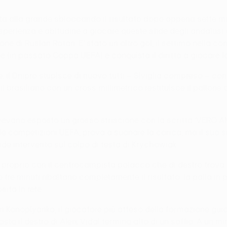
a alla grande sbloccando il risultato dopo appena sette minut
erienza e abitudine a giocare queste sfide degli andalusi 
e di Ruslan Rotan. E’ stato un altro gol, il settimo nella comp
e (in passato Coppa UEFA) e conquista il diritto a giocare
e, il Dnipro stupisce di nuovo tutti – Siviglia compreso – co
il brasiliano con un cross millimetrico restituisce il pallone 
le avevano esposto un grosso striscione con la scritta ‘VERO A
 competizioni UEFA, prova a suonare la carica, ma il suo sini
nde intervento sul colpo di testa di Krychowiak.
 proprio con il centrocampista polacco che di destro trova i
o tre minuti ribaltano completamente il risultato: la palla i
ita in rete.
hen Konoplyanka, il giocatore più atteso della formazione g
a il destro di Aleix Vidal termina alto di un soffio. A un mi