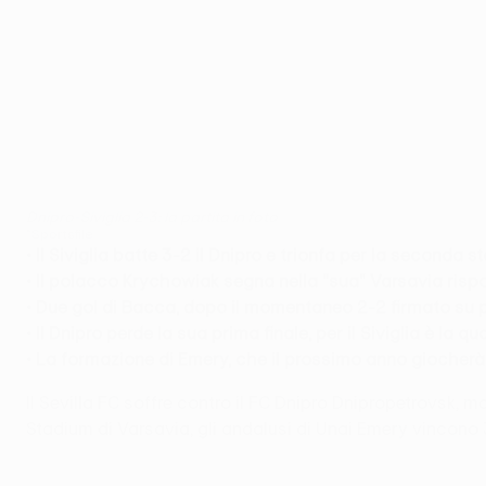
Dnipro-Siviglia 2-3: la partita in foto
©Sportsfile
• Il Siviglia batte 3-2 il Dnipro e trionfa per la second
• Il polacco Krychowiak
segna nella "sua" Varsavia
rispo
• Due gol di Bacca, dopo il momentaneo 2-2 firmato su 
• Il Dnipro perde la sua prima finale, per il Siviglia è l
• La formazione di Emery, che il prossimo anno giocher
Il Sevilla FC soffre contro il FC Dnipro Dnipropetrovsk, 
Stadium di Varsavia, gli andalusi di Unai Emery vincono