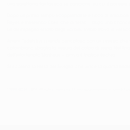
una traiettoria fantastica su punizione, su cui il portiere
Dopo un primo tempo scoppiettante e ricco di emozioni, 
Reyes e inserendo Coke, che di testa – dopo una chance 
un disimpegno errato degli ucraini, Vitolo trova in verti
Artem Fedetskyi si rende pericoloso con un sinistro che t
colombiano sbaglia la misura del colpo di testa. Nel fina
dell’infortunato Matheus – arriva il triplice fischio.
Si scatena la festa del Siviglia, che vince la quarta fi
© 1998-2026 UEFA. All rights reserved.
Ultimo aggiornamento: lunedì 1 g
UEFA Europa League