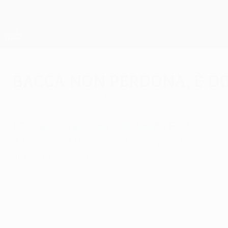
Passa
al
contenuto
UEFA Europa League Ufficiale
principale
Risultati e statistiche live
UEFA Europa League
Bacca non perdona, è do
mercoledì 27 maggio 2015
FC Dnipro Dnipropetrovsk-Sevilla FC 2-3
A Varsavia, il Dnipro va subito in vantaggio c
fila nella competizione.