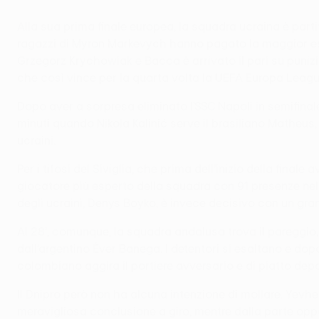
Alla sua prima finale europea, la squadra ucraina è partit
ragazzi di Myron Markevych hanno pagato la maggior esp
Grzegorz Krychowiak e Bacca è arrivato il pari su punizion
che così vince per la quarta volta la UEFA Europa Leagu
Dopo aver a sorpresa eliminato l’SSC Napoli in semifinal
minuti quando Nikola Kalinić serve il brasiliano Matheus, 
ucraini.
Per i tifosi del Siviglia, che prima dell’inizio della fina
giocatore più esperto della squadra con 91 presenze nelle
degli ucraini, Denys Boyko, è invece decisivo con un gra
Al 28’, comunque, la squadra andalusa trova il pareggio,
dall’argentino Éver Banega. I detentori si esaltano e dop
colombiano aggira il portiere avversario e di piatto depos
Il Dnipro però non ha alcuna intenzione di mollare. Yev
meravigliosa conclusione a giro, mentre dalla parte oppost