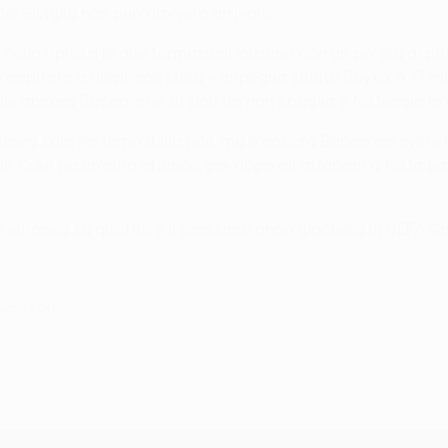
 del Siviglia non può davvero arrivare.
nella ripresa le due formazioni iniziano con un po’ più di
capitata a Stéphane Mbia – impegna subito Boyko. A 17 minut
cale ancora Bacca, che di sinistro non sbaglia e festeggia la
rova solo l’esterno della rete, ma è ancora Bacca ad avere l’
le Coke ha un’altra chance, poi dopo gli attacchi a testa ba
nale europea su quattro e il prossimo anno giocherà in UEFA
iugno 2015