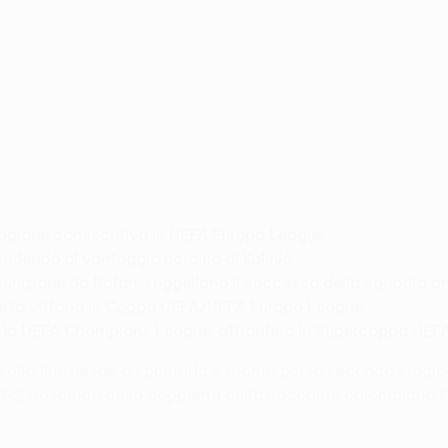
a stagione consecutiva in UEFA Europa League.
ndendo al vantaggio ucraino di Kalinić.
punizione da Rotan, suggellano il successo della squadra a
a quarta vittoria in Coppa UEFA/UEFA Europa League
à la UEFA Champions League, affronterà in Supercoppa UEFA 
ma alla fine riesce a spuntarla e trionfa per la seconda sta
 3-2 trascinati dalla doppietta dell’attaccante colombiano 