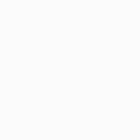
Ragazzi e ragazze dagli otto ai 16 anni di tutta la
città si sono sfidati in due competizioni a
eliminazione diretta su due campi provvisori nella
piazza che risale al 17esimo secolo, una delle
attrazioni principali per i turisti che visitano Torino.
La statua di Emanuele Filiberto di Savoia ha
osservato tutta l'azione, insieme ai genitori
orgogliosi e ai tifosi di Sevilla FC e SL Benfica, le due
squadre che questa sera si sfideranno in finale di
UEFA Europa League.
Il conduttore televisivo italiano Mino Taveri ha
seguito l'evento e Luca Pancalli, responsabile del
settore giovanile della federcalcio italiana, la FIGC,
ha spiegato a UEFA.com quanto sia importante
nutrire il calcio di base e salvaguardare il benessere
del calcio a ogni livello. "Qualsiasi grande evento