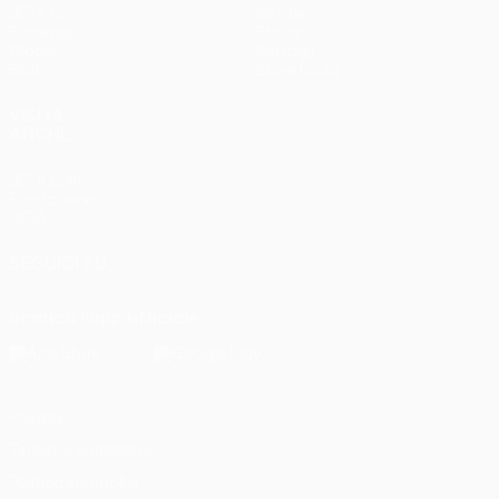
UEFA.tv
Notizie
Sorteggi
Storia
Giochi
Dettagli
Stat.
Store (club)
VISITA
ANCHE
UEFA.com
Fondazione
UEFA
SEGUICI SU
Scarica l'app ufficiale
Privacy
Termini e condizioni
Politica sui cookie