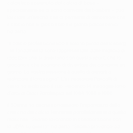
calcistico sostenuto dal calcio di base –
specialmente se ci sono coinvolti dei bambini – può
lasciare un'eredità che ci permette di dimostrare che
il clacio non si gioca solo sui grandi palcoscenici",
ha detto.
"Il calcio professionistico è solo la punta dell'iceberg
- le fondamenta sono rappresentate dalle migliaia di
ragazzini che si divertono con questo sport, che lo
giocano e che sognano di diventare dei campioni un
giorno. La nostra missione è quella di aiutarli a
realizzare il loro sogno". L'ex nuotatore Pancalli di
certo ha realizzato il suo, vincendo 14 medaglie (otto
d'oro) ai Gioci Paralimpici nel 1984, 1988 e 1996.
Il 50enne ha anche sottolineato l'importanza della
crescita del calcio femminile parallelamente a quello
maschile. "Stiamo lavorando in collaborazione con
la UEFA su questo", ha detto. "Stiamo provando ad