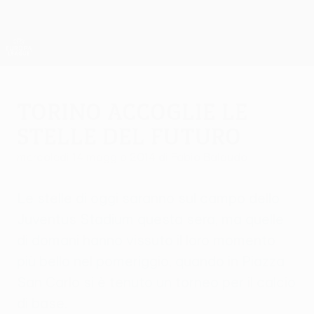
Passa
al
contenuto
UEFA Europa League Ufficiale
Scarica
principale
Risultati e statistiche live
UEFA Europa League
Torino accoglie le
stelle del futuro
mercoledì 14 maggio 2014
di Fabio Balaudo
Le stelle di oggi saranno sul campo dello
Juventus Stadium questa sera, ma quelle
di domani hanno vissuto il loro momento
più bello nel pomeriggio, quando in Piazza
San Carlo si è tenuto un torneo per il calcio
di base.