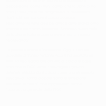
approfittare di tutte le risorse che abbiamo a
disposizione, come i mini-campi che la UEFA ci ha
dato [come parte del programma di assistenza
HatTrick], per portare il calcio ovunque,
specialmente nelle aree più difficili delle grandi città
italiane e nel calcio femminile. Abbiamo avuto delle
difficoltà in Italia in questo senso, ma ci stiamo
risollevando".
La parola d'ordine è 'inclusione'. Oggi il carcere
giovanile di Torino Ferrante Aporti ha ospitato un
mini-torneo legato alle attività di calcio di base,
dato che la FIGC vuole coinvolgere i giovani
detenuti, utilizzando il calcio come uno strumento
educativo. Hanno giocato sotto lo striscione
'nessuno escluso!', che rappresenta anche
l'approccio generale della FIGC.