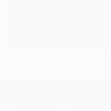
Il calcio a Torino
UEFA Europa League
Partite
Squadre