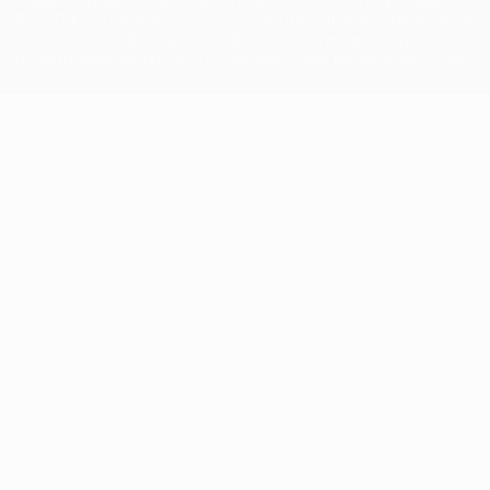
competizioni UEFA, sono marchi registrati e/o copyright della
UEFA. Tali marchi non possono essere utilizzati in nessun modo per
scopi commerciali. L'utilizzo di UEFA.com sta a significare
l'accettazione dei Termini e Condizioni e delle Norme sulla Privacy.