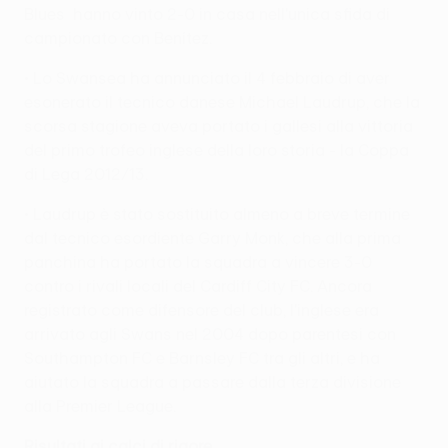
Blues hanno vinto 2-0 in casa nell'unica sfida di
campionato con Benítez.
• Lo Swansea ha annunciato il 4 febbraio di aver
esonerato il tecnico danese Michael Laudrup, che la
scorsa stagione aveva portato i gallesi alla vittoria
del primo trofeo inglese della loro storia - la Coppa
di Lega 2012/13.
• Laudrup è stato sostituito almeno a breve termine
dal tecnico esordiente Garry Monk, che alla prima
panchina ha portato la squadra a vincere 3-0
contro i rivali locali del Cardiff City FC. Ancora
registrato come difensore del club, l'inglese era
arrivato agli Swans nel 2004 dopo parentesi con
Southampton FC e Barnsley FC tra gli altri, e ha
aiutato la squadra a passare dalla terza divisione
alla Premier League.
Risultati ai calci di rigore