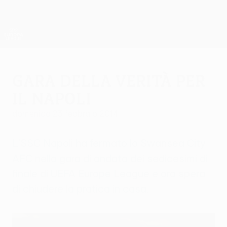
Passa
al
contenuto
UEFA Europa League Ufficiale
Scarica
principale
Risultati e statistiche live
UEFA Europa League
Gara della verità per
il Napoli
domenica 23 febbraio 2014
L'SSC Napoli ha fermato lo Swansea City
AFC nella gara di andata dei sedicesimi di
finale di UEFA Europe League e ora spera
di chiudere la pratica in casa.