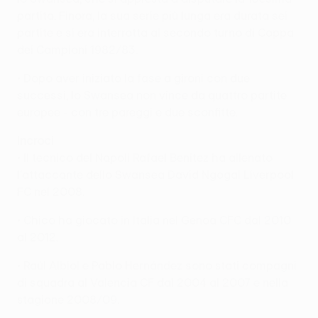
partita. Finora, la sua serie più lunga era durata sei
partite e si era interrotta al secondo turno di Coppa
dei Campioni 1982/83.
• Dopo aver iniziato la fase a gironi con due
successi, lo Swansea non vince da quattro partite
europee - con tre pareggi e due sconfitte.
Incroci
• Il tecnico del Napoli Rafael Benítez ha allenato
l'attaccante dello Swansea David Ngogal Liverpool
FC nel 2008.
• Chico ha giocato in Italia nel Genoa CFC dal 2010
al 2012.
• Raúl Albiol e Pablo Hernández sono stati compagni
di squadra al Valencia CF dal 2004 al 2007 e nella
stagione 2008/09.