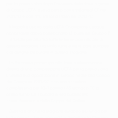
per la prima volta dopo l'avvento della fase a gironi
di Coppa UEFA; aveva perso con il Villarreal CF nel
2011/12 e con l'FC Viktoria Plzeň nel 2012/13.
• Il Napoli è uscito dalla UEFA Champions League
nonostante abbia collezionato 12 punti nel Gruppo F
– il totale più alto tra tutte le terze classificate di
questa stagione. Ha vinto tutte e tre le gare europee
casalinghe disputate in questa stagione.
• Lo Swansea partecipa alla fase a eliminazione
diretta di una competizione UEFA per la prima volta.
L'ultima sua apparizione in Europa risale alla Coppa
dei Campioni 1991/92, con una sconfitta
complessiva per 10-1 contro l'AS Monaco FC al
primo turno. La squadra si era qualificata
come detentrice della Coppa del Galles.
• Questa è anche la stagione europea più lunga per
lo Swansea, che si appresta a disputare la 13esima