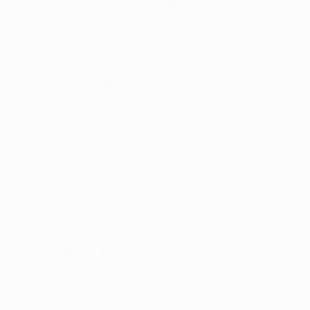
secondo turno della Coppa UEFA 1974/75 e perso 1-0
entrambe le sfide contro l'Eintracht nel terzo turno
della Coppa UEFA 1994/95.
• Lo Swansea non ha mai incontrato nessuna
delle suddette squadre nelle competizioni UEFA.
© 1998-2026 UEFA. All rights reserved.
Ultimo aggiornamento: martedì 25 febbraio 2014
Scelti per te
Benítez non si accontenta