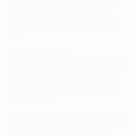
sedicesimi. Le altre sono Tottenham Hotspur FC
(1972, 1984), Sevilla FC (2006, 2007), Eintracht
Frankfurt (1980), Valencia CF (2004), FC Shakhtar
Donetsk (2009), AFC Ajax (1992), FC Porto (2003,
2011) e Juventus (1977, 1990, 1993), che ospiterà la
finale.
Informazioni sugli allenatori
• Rafael Benítez è più che famoso in Inghilterra, dove
ha vinto la UEFA Champions League 2004/05 con il
Liverpool e ha disputato la scorsa UEFA Europa
League con il Chelsea. Dopo una modesta carriera
da giocatore, si è fatto conoscere da allenatore
al Valencia, con cui ha vinto due campionati e la
Coppa UEFA 2003/04.
• Benítez è uno dei cinque allenatori che partecipano
ai sedicesimi ad aver già vinto questa competizione.
Gli altri sono Juande Ramos del FC Dnipro
Dnipropetrovsk (Sevilla FC, 2006 e 2007), Huub