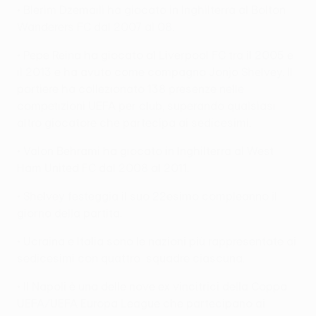
• Blerim Dzemaili ha giocato in Inghilterra al Bolton
Wanderers FC dal 2007 al 08.
• Pepe Reina ha giocato al Liverpool FC tra il 2005 e
il 2013 e ha avuto come compagno Jonjo Shelvey. Il
portiere ha collezionato 138 presenze nelle
competizioni UEFA per club, superando qualsiasi
altro giocatore che partecipa ai sedicesimi.
• Valon Behrami ha giocato in Inghilterra al West
Ham United FC dal 2008 al 2011.
• Shelvey festeggia il suo 22esimo compleanno il
giorno della partita.
• Ucraina e Italia sono le nazioni più rappresentate ai
sedicesimi con quattro squadre ciascuna.
• Il Napoli è una delle nove ex vincitrici della Coppa
UEFA/UEFA Europa League che partecipano ai