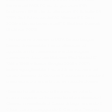
Stevens del PAOK FC, sia da giocatore (PSV
Eindhoven, 1978) che da allenatore (FC Schalke 04,
1997), Dick Advocaat dell'AZ Alkmaar (FC Zenit,
2008) e Mircea Lucescu dell'FC Shakhtar Donetsk
(Shakhtar 2009).
• Se riuscisse a vincere la UEFA Europa League,
Benítez diventerebbe il terzo allenatore ad
aggiudicarsi la competizione in due stagioni
consecutive dopo Luis Molowny (Real Madrid CF
1985 e 1986) e Ramos (Siviglia 2006 e 2007).
Inoltre, eguaglierebbe il record di tre successi nel
torneo detenuto da Giovanni Trapattoni e sarebbe il
primo tecnico a vincerlo con tre squadre diverse.
• Benítez ha affrontato lo Swansea tre volte la
scorsa stagione. Lo Swansea ha infatti eliminato il
Chelsea in semifinale di Coppa di Lega, vincendo 2-
0 fuori casa e pareggiando 0-0 in casa. Tuttavia, i