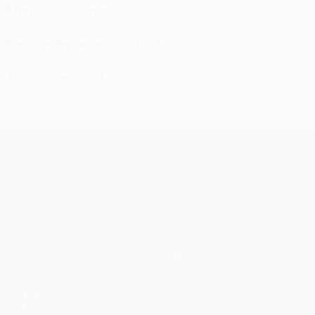
Il Napoli non punge in Galles
Barça in finale contro il Real
Jenkins crede nel destino
UEFA Europa League
Partite
Squadre
UEFA.tv
Notizie
Sorteggi
Storia
Giochi
Dettagli
Stat.
Store (club)
VISITA
ANCHE