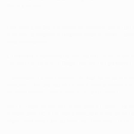
Porto a vincere".
Una vittoria del Braga sarebbe sicuramente ancora più 
concluso la stagione portoghese senza sconfitte. Hanno v
degli Arsenalistas).
La squadra di Paciência ha però già fatto fuori vittime 
l'etichetta di favorito: "Il Braga i favoriti li ha già battuti
"Puntavamo a questo obiettivo fin dagli spareggi di nove
adduttori -. Per una squadra come la nostra vincere il 
la nostra partita, come è sempre accaduto finora".
Sarà la tradizione del Porto a prevalere a Dublino o la vog
competizione UEFA per club a disputarsi in Repubblica d'Ir
vigilia della sfida e per qualche ora offuscherà il trofeo