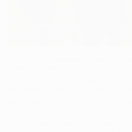
Il Braga sogna, Porto coi piedi di piombo
©UEFA.com
Per molti solo alcune ore separano l'FC Porto dalla con
piani per il suo SC Braga.
"Sono orgoglioso di aver portato il Braga fino a qui dopo 
sogno giocare qui a Dublino ma non voglio ancora svegli
Nel corso della sua storia il Braga ha vinto solo la Coppa
partita che non ha anche notato la coppa vicino a lui i
"Sì, sono concentrato su quella coppa - ha detto dopo ave
destino ha la sua ironia: quando giocavo al Porto nel 1