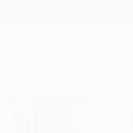
Passa
al
contenuto
UEFA Europa League Ufficiale
principale
Risultati e statistiche live
UEFA Europa League
Il Braga sogna, Porto co
martedì 17 maggio 2011
di John Atkin
In molti danno il Porto favorito, ma non i due t
Braga", le parole di Villas-Boas.