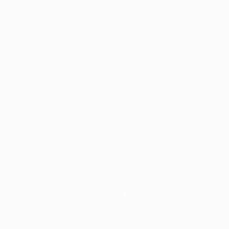
sorprendente di quel successo del Porto. I Dragoni stanno 
into anche entrambe le sfide di campionato contro il Braga (i
illustri come Liverpool FC e SL Benfica questa stagione e Vi
 tutti finora", ha spiegato.
 mesi fa - ha aggiunto il tecnico 33enne, che dovrà rinuncia
più possibile è un obbligo e in questa stagione lo abbiamo m
lia del Braga di entrare tra le grandi del calcio continentale
landa dovrà condividere i riflettori con la Regina d'Inghilte
 con la sua regale presenza.