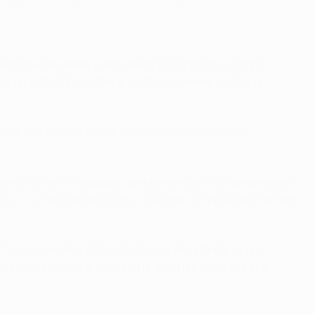
volando con André Villas-Boas in panchina e hanno
n tutto 92 le vittorie in 131 precedenti contro le 17
llas-Boas non dà niente per scontato rifiutando
re a Cristian Rodríguez, alle prese con un problema agli
esso in chiaro fin da subito. Dovremo semplicemente fare
? A prescindere dal risultato, la prima finale di una
rra. Sua maestà è approdata in visita nell'isola alla