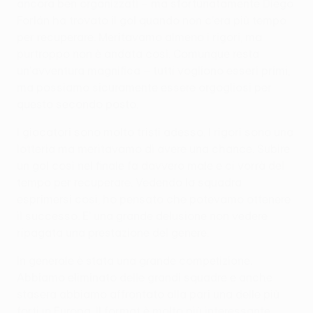
ancora ben organizzati – ma sfortunatamente Diego
Forlán ha trovato il gol quando non c'era più tempo
per recuperare. Meritavamo almeno i rigori, ma
purtroppo non è andata così. Comunque resta
un'avventura magnifica – tutti vogliono esseri primi,
ma possiamo sicuramente essere orgogliosi per
questo secondo posto.
I giocatori sono molto tristi adesso. I rigori sono una
lotteria ma meritavamo di avere una chance. Subire
un gol così nel finale fa davvero male e ci vorrà del
tempo per recuperare. Vedendo la squadra
esprimersi così, ho pensato che potevamo ottenere
il successo. E' una grande delusione non vedere
ripagata una prestazione del genere.
In generale è stata una grande competizione.
Abbiamo eliminato delle grandi squadre e anche
stasera abbiamo affrontato alla pari una delle più
forti in Europa. Il format è molto più interessante