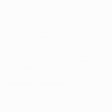
Il Fulham è una squadra molto organizzata ed è
stato davvero difficile trovare il secondo gol. Sembra
quasi di aver giocato due partite contro quella
difesa. Sono stati dei grandi avversari ma alla fine
credo che la vittoria sia meritata. Sono molto
orgoglioso dei giocatori. Meritano un applauso per
come hanno superato una situazione difficile. Posso
solo sottolineare l'impegno che ci hanno messo per
rimettere in piedi questa stagione. E' stata una
stagione davvero lunga ed ecco perché questo
successo è ancora più speciale. Voglio dedicarlo ai
miei quattro figli e ai tifosi dell'Atlético in ogni parte
del mondo.
Roy Hodgson, allenatore Fulham
Ovviamente siamo delusi. Credo che abbiamo
giocato un'altra grande partita e ormai eravamo
arrivati ai rigori. Anche se stanchi, i miei giocatori
sembravano averne ancora – erano disciplinati e