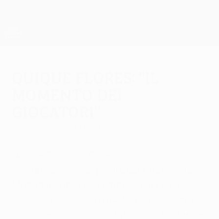
Passa
al
contenuto
UEFA Europa League Ufficiale
Scarica
principale
Risultati e statistiche live
UEFA Europa League
Quique Flores: "Il
momento dei
giocatori"
mercoledì 12 maggio 2010
Quique Sánchez Flores si gode un
momento 'storico' per il Club Atlético de
Madrid e sottolinea l'impresa dei suoi
giocatori capaci di rimettere in piedi una
stagione difficile. Sconfitta dura da digerire