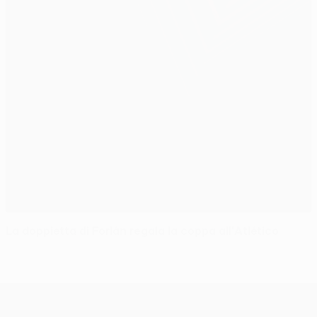
La doppietta di Forlán regala la coppa all'Atlético
UEFA Europa League