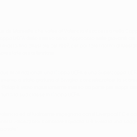
 de Marseille che valse al Valencia il successo nella Cop
oppa UEFA dello stesso anno. Approdato nelle giovanili del V
a rimasto fino all’estate del 1997, per poi fare ritorno al Mes
pre state assai limitate.
to due titoli nazionali, una Coppa UEFA e una Supercoppa UE
rimento a titolo gratuito al Siviglia, concretizzatosi la sco
ò: “Palop è stato ingiustamente messo da parte per troppi a
à tutta la sua classe in Coppa UEFA.
 Valencia ed attualmente impegnato con il Liverpool FC e c
entirsi valorizzato, cambiare squadra si è rivelata una saggi
zionale”.