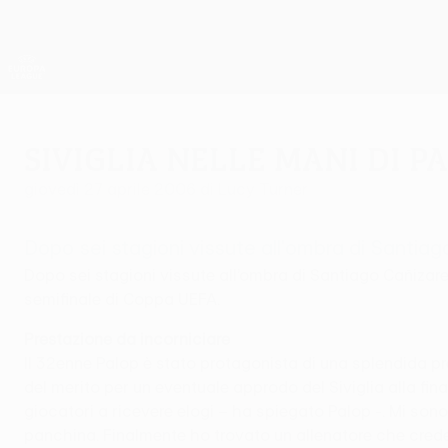
Passa
al
contenuto
UEFA Europa League Ufficiale
principale
Risultati e statistiche live
UEFA Europa League
Siviglia nelle mani di P
giovedì 27 aprile 2006
di Lucy Turner
Dopo sei stagioni vissute all'ombra di Santiag
Dopo sei stagioni vissute all’ombra di Santiago Cañizares 
semifinale di Coppa UEFA.
Prestazione da incorniciare
Il 32enne Palop è stato protagonista di una splendida p
del merito per un eventuale approdo del Siviglia alla fin
giocatori a ricevere elogi – ha spiegato Palop -. Mi son
panchina. Finalmente ho trovato un allenatore che cred