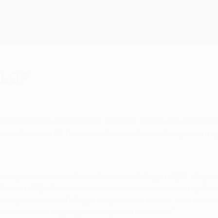
alop
o Cañizares al Valencia, Andrés Palop ha mostrato 
nel Valencia CF, l’estremo difensore Andrés Palop si è ritagl
restazione nella semifinale di andata di Coppa UEFA, disput
alissima di Eindhoven dovrà essere ricondotto alle strepitose
o sempre sentito all’altezza del posto da titolare, così ho 
e in me ed ora voglio godermi questo momento”.