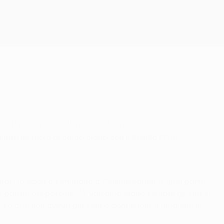
Scarica
tutta la sua classe nel Siviglia.
iato un ruolo di primo piano con il Sevilla FC in
atasi la scorsa settimana a Gelsenkirchen, e gran parte
 parate del portiere. “A Valencia erano sempre gli stessi
deciso che non aveva più senso continuare a rimanere in