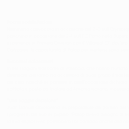
Poche soddisfazioni
Nemmeno convocato in occasione del 2-0 sull’Olympique
panchina in occasione del 2-1 sull’FC Porto nella Superc
esperienze in Primera División con il Villareal CF, dov’er
Cañizares, le opportunità di Palop per mettersi sono sem
Successi dolceamari
In sei stagioni trascorse al Valencia, che hanno frutta
difensore, pertanto, ha accettato di buon grado il trasfe
del club, nonché ex portiere, in quell’occasione dichiar
soffiato il posto da titolare ad Antonio Notario, mostrer
”Una saggia decisione”
Juan Manuel Otxotorena, ex preparatore dei portieri del
i progressi del suo ex pupillo. “Palop aveva bisogno di s
la sua esplosività potrebbero far comodo anche alla na