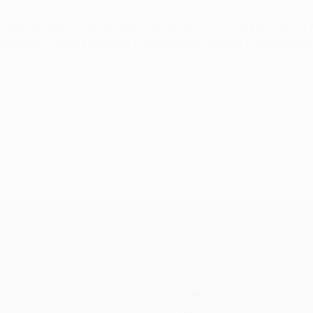
a mia carriera. Mi sento parte di un gruppo in cui i giocato
ortanza, Palop potrebbe ricambiare la fiducia concessagli da
 aprile 2006
Squadre
Notizie
Storia