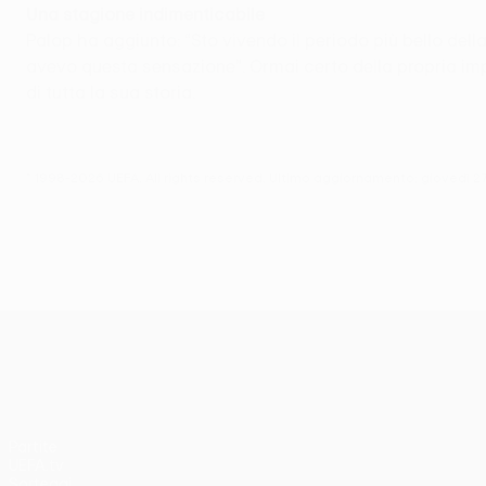
Una stagione indimenticabile
Palop ha aggiunto: “Sto vivendo il periodo più bello dell
avevo questa sensazione”. Ormai certo della propria imp
di tutta la sua storia.
© 1998-2026 UEFA. All rights reserved.
Ultimo aggiornamento: giovedì 27
UEFA Europa League
Partite
UEFA.tv
Sorteggi