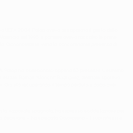
pa UEFA 2004, Palop aveva assaporato il gusto della
alencia nel 1995, il portiere aveva raccolto le prime
talla. Ciononostante, vista la concomitante presenza di
FA, Palop ha collezionato appena 63 presenze. L’estremo
rsa estate. Ramón “Monchi” Rodríguez, direttore sportivo
nni. Ora sta recuperando il tempo perduto e dopo aver
on la nazionale spagnola, ha espresso soddisfazione per
a decisione – ha spiegato Otxotorena -. I suoi riflessi e