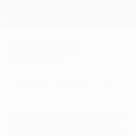
Passa
al
contenuto
UEFA Europa League Ufficiale
Scarica
principale
Risultati e statistiche live
UEFA Europa League
Gilewicz fa la
differenza
giovedì 4 novembre 2004
FK Austria Wien - Real Zaragoza 1-0
L'Austria strappa la vittoria grazie a un gol
di Radoslaw Gilewicz nella ripresa.
Un gol messo a segno nella ripresa dall'attaccante
polacco Radoslaw Gilewicz ha regalato una
striminzita vittoria per 1-0 all'Austria Vienna, che
inizia così la sua avventura nel Gruppo C di Coppa