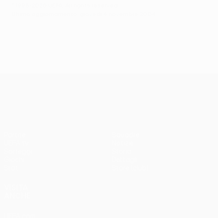
© 1998-2026 UEFA. All rights reserved.
Ultimo aggiornamento: giovedì 4 novembre 2004
UEFA Europa League
Partite
Squadre
UEFA.tv
Notizie
Sorteggi
Storia
Giochi
Dettagli
Stat.
Store (club)
VISITA
ANCHE
UEFA.com