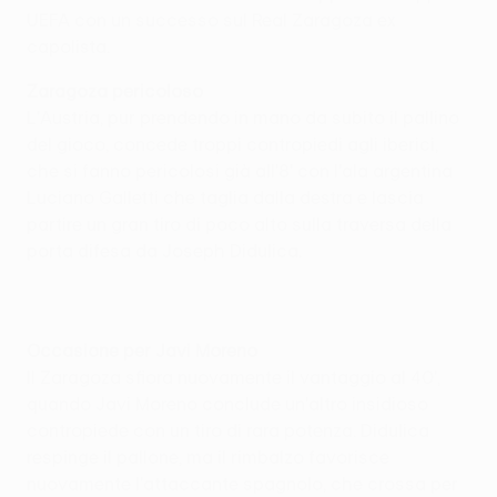
UEFA con un successo sul Real Zaragoza ex
capolista.
Zaragoza pericoloso
L'Austria, pur prendendo in mano da subito il pallino
del gioco, concede troppi contropiedi agli iberici,
che si fanno pericolosi già all'8' con l'ala argentina
Luciano Galletti che taglia dalla destra e lascia
partire un gran tiro di poco alto sulla traversa della
porta difesa da Joseph Didulica.
Occasione per Javi Moreno
Il Zaragoza sfiora nuovamente il vantaggio al 40',
quando Javi Moreno conclude un'altro insidioso
contropiede con un tiro di rara potenza. Didulica
respinge il pallone, ma il rimbalzo favorisce
nuovamente l'attaccante spagnolo, che crossa per