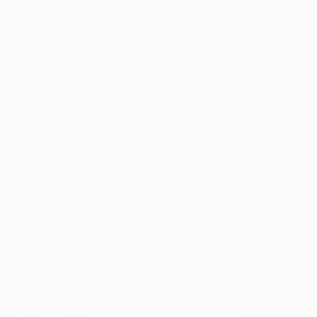
Tentativo su punizione
Javi Moreno, a differenza del compagno d'attacco
Villa, appare in serata e sfiora nuovamente il gol al
64', con una punizione dalla lunga distanza che si
spegne tra le braccia di Didulica.
Girandola di sostituzioni
La situazione non si sblocca ed entrambi i tecnici
decidono di mandare in campo forze fresche. Víctor
Múñoz Manrique, allenatore del Zaragoza,
sostituisce lo spento Villa con Óscar González,
imitato dal collega Günter Kronsteiner, che opera
due cambi.
Austria a segno
Dopo soli 3' dalla doppia sostituzione, l'Austria
segna l'unico gol della partita. Gilewicz serve il
pallone a Ivica Vastic, il cui tentativo di tiro viene
contrato. Il rimbalzo del pallone favorisce