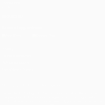
Fondazione
UEFA
SEGUICI SU
Scarica l'app ufficiale
Privacy
Termini e condizioni
Politica sui cookie
Impostazioni Privacy
© 1998-2026 UEFA. Tutti i diritti riservati
La parola UEFA, il logo UEFA e tutti i marchi che si riferiscono a
competizioni UEFA, sono marchi registrati e/o copyright della
UEFA. Tali marchi non possono essere utilizzati in nessun modo per