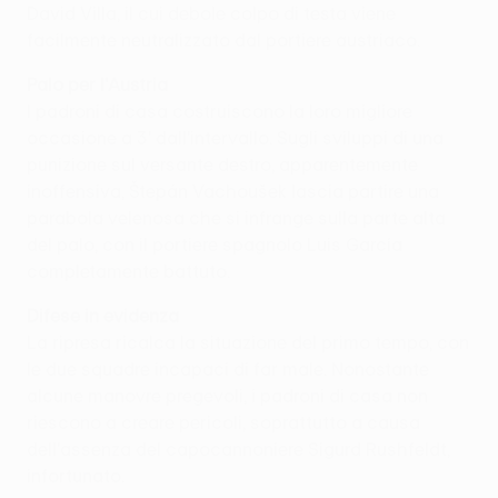
David Villa, il cui debole colpo di testa viene
facilmente neutralizzato dal portiere austriaco.
Palo per l'Austria
I padroni di casa costruiscono la loro migliore
occasione a 3' dall'intervallo. Sugli sviluppi di una
punizione sul versante destro, apparentemente
inoffensiva, Štepán Vachoušek lascia partire una
parabola velenosa che si infrange sulla parte alta
del palo, con il portiere spagnolo Luis García
completamente battuto.
Difese in evidenza
La ripresa ricalca la situazione del primo tempo, con
le due squadre incapaci di far male. Nonostante
alcune manovre pregevoli, i padroni di casa non
riescono a creare pericoli, soprattutto a causa
dell'assenza del capocannoniere Sigurd Rushfeldt,
infortunato.