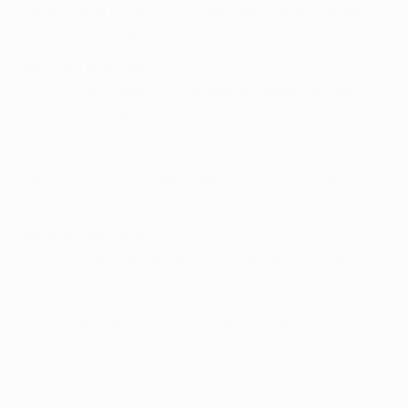
l'attaccante polacco che trafigge García con una
conclusione angolata.
Nessuna reazione
Il gol sembra tagliare le gambe al Zaragoza, che
nonostante la generosità non riesce più a
impensierire Didulica. Una bella proiezione di Sávio
Bortolini, conclusa con un cross sballato,
rappresentano il maggior pericolo creato dagli
spagnoli nelle fasi finali dell'incontro.
Austriaci fiduciosi
La vittoria permetterà all'Austria di far visita all'FC
Dnipro Dnipropetrovsk con rinnovata fiducia, in
occasione della terza giornata, mentre gli spagnoli,
che osserveranno il turno di riposo, voleranno in
Ucraina la settimana successiva.