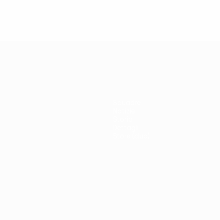
Squadre
Notizie
Storia
Dettagli
Store (club)
no
Português