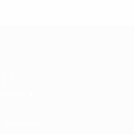
UEFA Europa League
Partite
UEFA.tv
Sorteggi
Giochi
Stat.
VISITA ANCHE
UEFA.com
Fondazione UEFA
CAMBIA LINGUA
Italiano
English
Français
Deutsch
Русский
Español
Italia