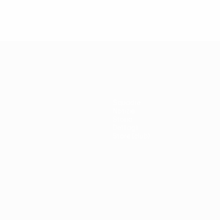
Squadre
Notizie
Storia
Dettagli
Store (club)
no
Português