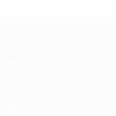
UEFA Europa League
Partite
UEFA.tv
Sorteggi
Giochi
Stat.
VISITA ANCHE
UEFA.com
Fondazione UEFA
CAMBIA LINGUA
Italiano
English
Français
Deutsch
Русский
Español
Italia