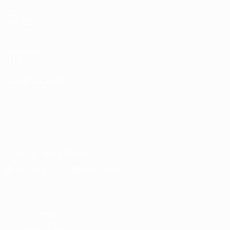
VISITA
ANCHE
UEFA.com
Fondazione
UEFA
CAMBIA LINGUA
Italiano
English
Français
Deutsch
Русский
Español
Italiano
Português
SEGUICI SU
Scarica l'app ufficiale
Privacy
Termini e condizioni
Politica sui cookie