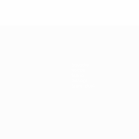
Squadre
Notizie
Storia
Dettagli
Store (club)
no
Português