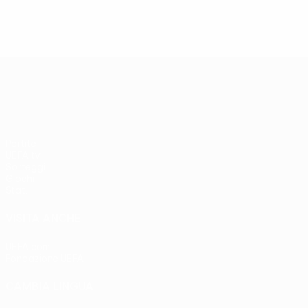
UEFA Europa League
Partite
UEFA.tv
Sorteggi
Giochi
Stat.
VISITA ANCHE
UEFA.com
Fondazione UEFA
CAMBIA LINGUA
Italiano
English
Français
Deutsch
Русский
Español
Italia