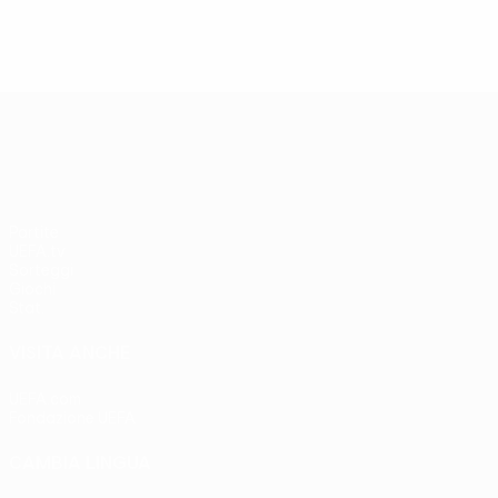
UEFA Europa League
Partite
UEFA.tv
Sorteggi
Giochi
Stat.
VISITA ANCHE
UEFA.com
Fondazione UEFA
CAMBIA LINGUA
Italiano
English
Français
Deutsch
Русский
Español
Italia