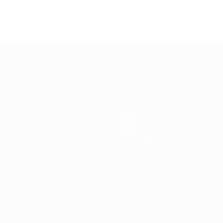
Squadre
Notizie
Storia
Dettagli
Store (club)
no
Português