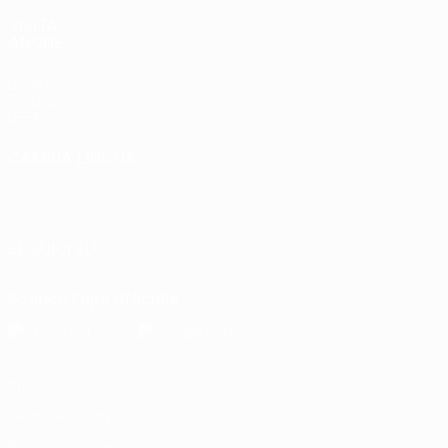
VISITA
ANCHE
UEFA.com
Fondazione
UEFA
CAMBIA LINGUA
Italiano
English
Français
Deutsch
Русский
Español
Italiano
Português
SEGUICI SU
Scarica l'app ufficiale
Privacy
Termini e condizioni
Politica sui cookie