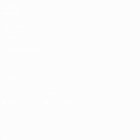
VISITA
ANCHE
UEFA.com
Fondazione
UEFA
CAMBIA LINGUA
Italiano
English
Français
Deutsch
Русский
Español
Italiano
Português
SEGUICI SU
Scarica l'app ufficiale
Privacy
Termini e condizioni
Politica sui cookie