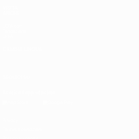
VISITA
ANCHE
UEFA.com
Fondazione
UEFA
CAMBIA LINGUA
Italiano
English
Français
Deutsch
Русский
Español
Italiano
Português
SEGUICI SU
Scarica l'app ufficiale
Privacy
Termini e condizioni
Politica sui cookie