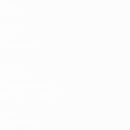
VISITA
ANCHE
UEFA.com
Fondazione
UEFA
CAMBIA LINGUA
Italiano
English
Français
Deutsch
Русский
Español
Italiano
Português
SEGUICI SU
Scarica l'app ufficiale
Privacy
Termini e condizioni
Politica sui cookie