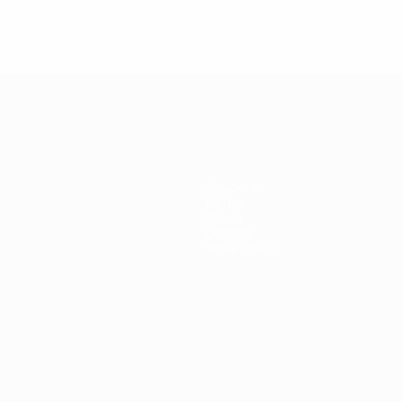
Squadre
Notizie
Storia
Dettagli
Store (club)
no
Português