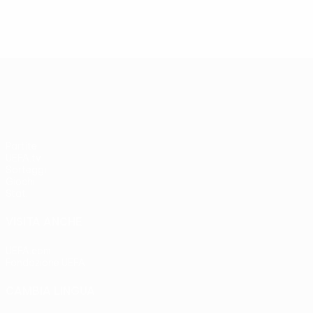
UEFA Europa League
Partite
UEFA.tv
Sorteggi
Giochi
Stat.
VISITA ANCHE
UEFA.com
Fondazione UEFA
CAMBIA LINGUA
Italiano
English
Français
Deutsch
Русский
Español
Italia