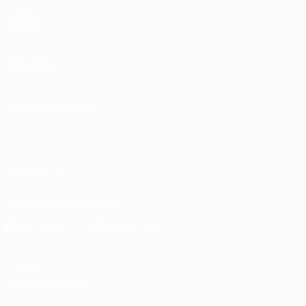
VISITA
ANCHE
UEFA.com
Fondazione
UEFA
CAMBIA LINGUA
Italiano
English
Français
Deutsch
Русский
Español
Italiano
Português
SEGUICI SU
Scarica l'app ufficiale
Privacy
Termini e condizioni
Politica sui cookie