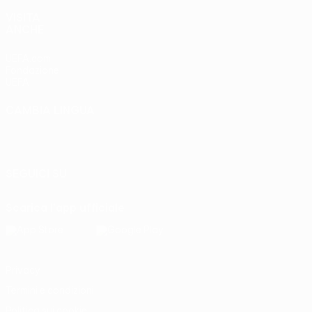
VISITA
ANCHE
UEFA.com
Fondazione
UEFA
CAMBIA LINGUA
Italiano
English
Français
Deutsch
Русский
Español
Italiano
Português
SEGUICI SU
Scarica l'app ufficiale
Privacy
Termini e condizioni
Politica sui cookie