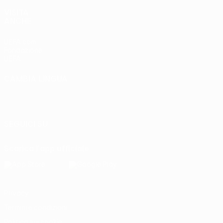
VISITA
ANCHE
UEFA.com
Fondazione
UEFA
CAMBIA LINGUA
Italiano
English
Français
Deutsch
Русский
Español
Italiano
Português
SEGUICI SU
Scarica l'app ufficiale
Privacy
Termini e condizioni
Politica sui cookie